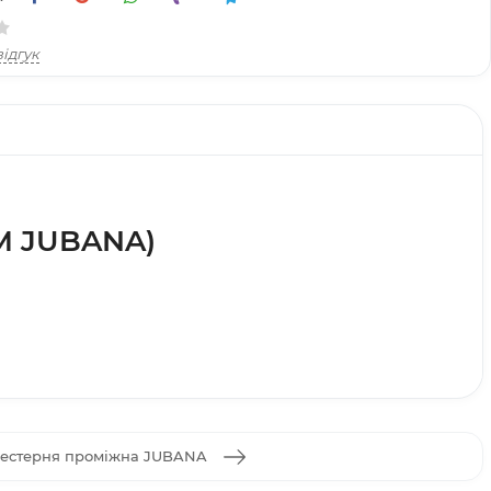
ідгук
ТМ JUBANA)
естерня проміжна JUBANA