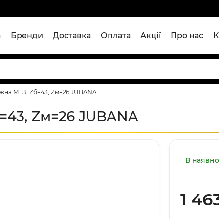
а
Бренди
Доставка
Оплата
Акції
Про нас
К
жна МТЗ, Zб=43, Zм=26 JUBANA
=43, Zм=26 JUBANA
В наявно
1 46