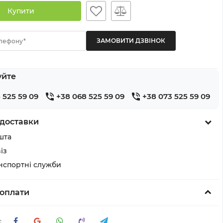
Купити
лефону*
уйте
 525 59 09
+38 068 525 59 09
+38 073 525 59 09
доставки
шта
із
анспортні служби
оплати
: