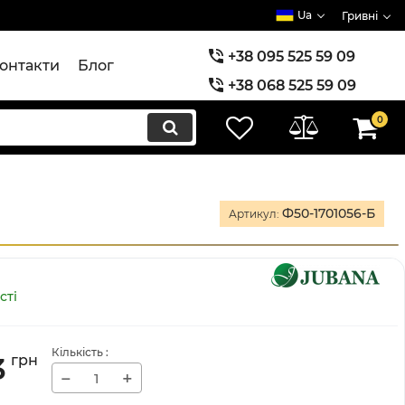
Ua
Гривні
+38 095 525 59 09
онтакти
Блог
+38 068 525 59 09
+38 073 525 59 09
0
Ф50-1701056-Б
Артикул:
сті
Кількість
:
3
грн
−
+