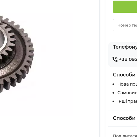
Номер те
Телефон
+38 095
Способи 
Нова по
Самовив
Інші тр
Способи 
Поділитися