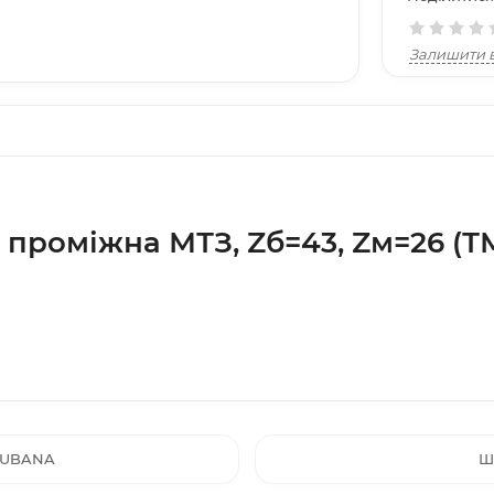
Залишити в
проміжна МТЗ, Zб=43, Zм=26 (
 JUBANA
Ш