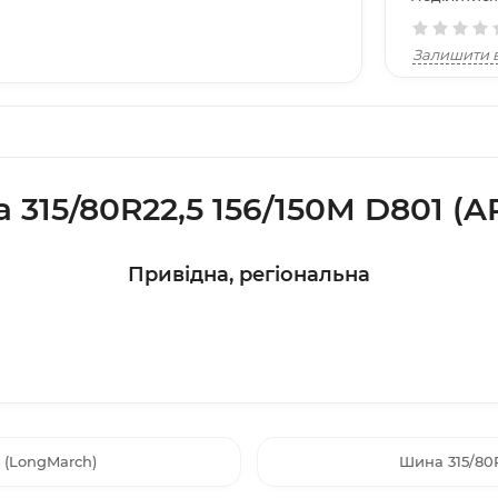
Залишити в
 315/80R22,5 156/150M D801 (A
Привідна, регіональна
 (LongMarch)
Шина 315/80R