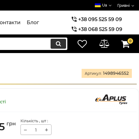
Ua
Гривні
+38 095 525 59 09
онтакти
Блог
+38 068 525 59 09
+38 073 525 59 09
0
1498946552
Артикул:
сті
Кількість
, шт
:
25
грн
−
+