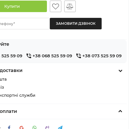
Купити
лефону*
уйте
 525 59 09
+38 068 525 59 09
+38 073 525 59 09
доставки
шта
із
анспортні служби
оплати
: