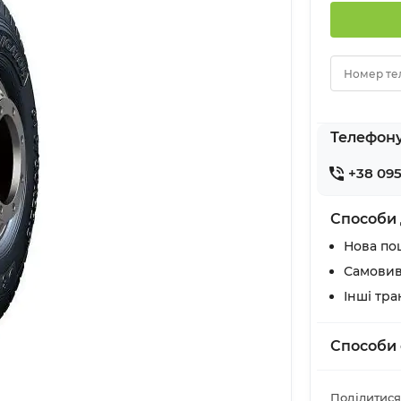
Номер те
Телефон
+38 095
Способи 
Нова по
Самовив
Інші тр
Способи 
Поділитися