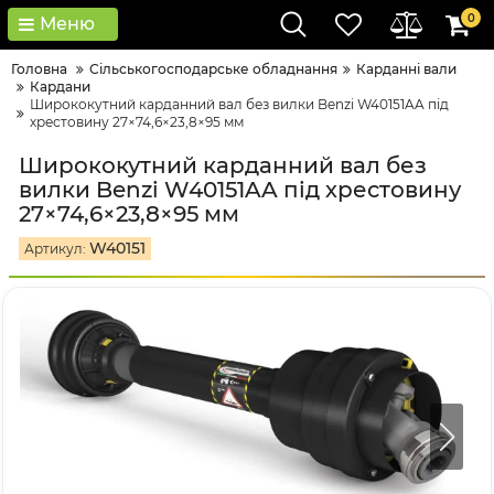
0
Меню
Головна
Сільськогосподарське обладнання
Карданні вали
Кардани
Ширококутний карданний вал без вилки Benzi W40151AA під
хрестовину 27×74,6×23,8×95 мм
Ширококутний карданний вал без
вилки Benzi W40151AA під хрестовину
27×74,6×23,8×95 мм
W40151
Артикул: