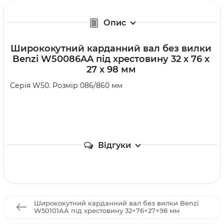
Опис
Ширококутний карданний вал без вилки
Benzi W50086AA під хрестовину 32 х 76 х
27 х 98 мм
Серія W50. Розмір 086/860 мм
Відгуки
Ширококутний карданний вал без вилки Benzi
W50101AA під хрестовину 32×76×27×98 мм