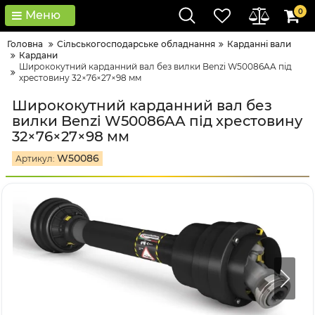
0
Меню
Головна
Сільськогосподарське обладнання
Карданні вали
Кардани
Ширококутний карданний вал без вилки Benzi W50086AA під
хрестовину 32×76×27×98 мм
Ширококутний карданний вал без
вилки Benzi W50086AA під хрестовину
32×76×27×98 мм
W50086
Артикул: