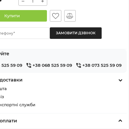
−
+
Купити
лефону*
уйте
 525 59 09
+38 068 525 59 09
+38 073 525 59 09
доставки
шта
із
анспортні служби
оплати