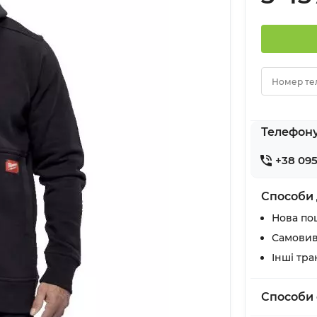
Номер те
Телефон
+38 095
Способи 
Нова по
Самовив
Інші тр
Способи 