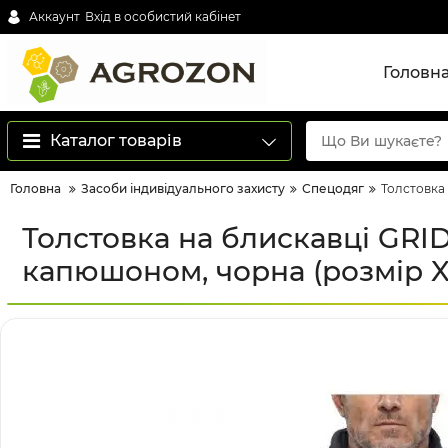
Аккаунт
Вхід в особистий кабінет
Головн
Каталог товарів
Головна
Засоби індивідуального захисту
Спецодяг
Толстовка
Толстовка на блискавці GR
капюшоном, чорна (розмір X