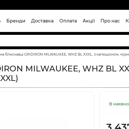
а
Бренди
Доставка
Оплата
Акції
Про нас
К
 на блискавці GRIDIRON MILWAUKEE, WHZ BL XXXL, з капюшоном, чорна
IDIRON MILWAUKEE, WHZ BL XX
XXL)
В наявно
3 43