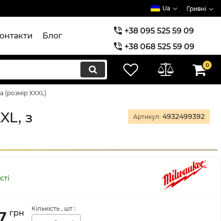
Ua
Гривні
+38 095 525 59 09
онтакти
Блог
+38 068 525 59 09
+38 073 525 59 09
0
 (розмір XXXL)
XL, з
4932499392
Артикул:
сті
Кількість
, шт
:
7
грн