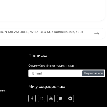
DIRON MILWAUKEE, WHZ BLU M, з капюшоном, синя
Підписка
Отримуйте тільки корисні статті!
Підписатися
Ми у соцмережах:
ання