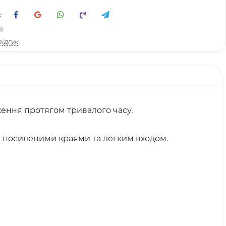
:
ідгук
ження протягом тривалого часу.
ми посиленими краями та легким входом.