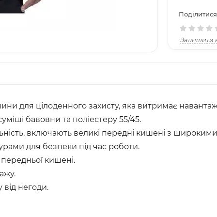
Поділитися
Залишити в
канини для цілоденного захисту, яка витримає наванта
суміші бавовни та поліестеру 55/45.
яльність, включають великі передні кишені з широки
ами для безпеки під час роботи.
передньої кишені.
ажу.
 від негоди.