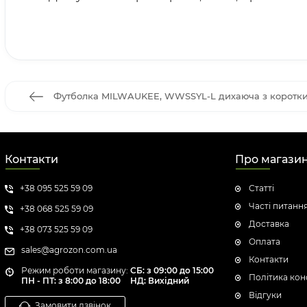
Футболка MILWAUKEE, WWSSYL-L дихаюча з коротким 
Контакти
Про магази
+38 095 525 59 09
Статті
Часті питанн
+38 068 525 59 09
Доставка
+38 073 525 59 09
Оплата
sales@agrozon.com.ua
Контакти
Режим роботи магазину:
СБ: з 09:00 до 15:00
Політика кон
ПН - ПТ: з 8:00 до 18:00
НД: Вихідний
Відгуки
Замовити дзвінок