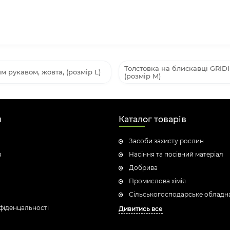
Толстовка на блискавці GRI
рукавом, жовта, (розмір L)
(розмір M)
н
Каталог товарів
Засоби захисту рослин
я
Насіння та посівний матеріал
Добрива
Промислова хімія
Сільськогосподарське обладн
фіденцальності
Дивитись все