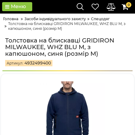
0
Меню
Головна
Засоби індивідуального захисту
Спецодяг
Толстовка на блискавці GRIDIRON MILWAUKEE, WHZ BLU M, з
капюшоном, синя (розмір M)
Толстовка на блискавці GRIDIRON
MILWAUKEE, WHZ BLU M, з
капюшоном, синя (розмір M)
4932499400
Артикул: