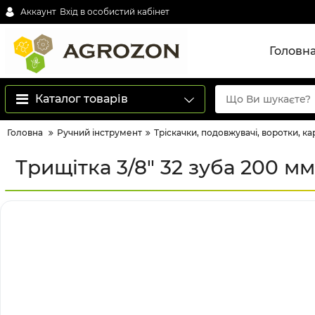
Аккаунт
Вхід в особистий кабінет
Головн
Каталог товарів
Головна
Ручний інструмент
Тріскачки, подовжувачі, воротки, к
Трищітка 3/8" 32 зуба 200 м