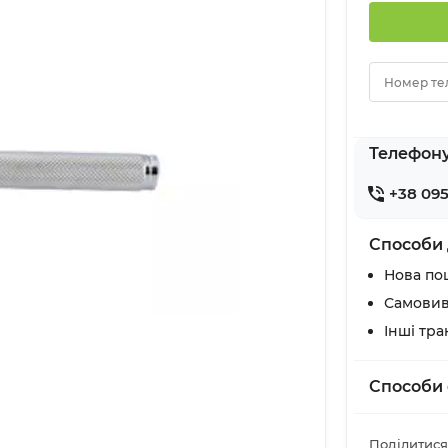
Номер те
Телефон
+38 095
Способи 
Нова по
Самовив
Інші тр
Способи 
Поділитися