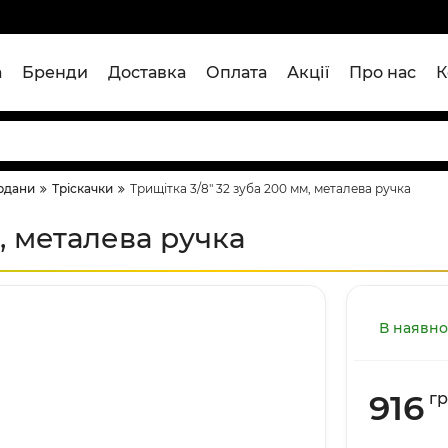
а
Бренди
Доставка
Оплата
Акції
Про нас
К
ардани
Тріскачки
Трищітка 3/8" 32 зуба 200 мм, металева ручка
м, металева ручка
В наявно
916
г