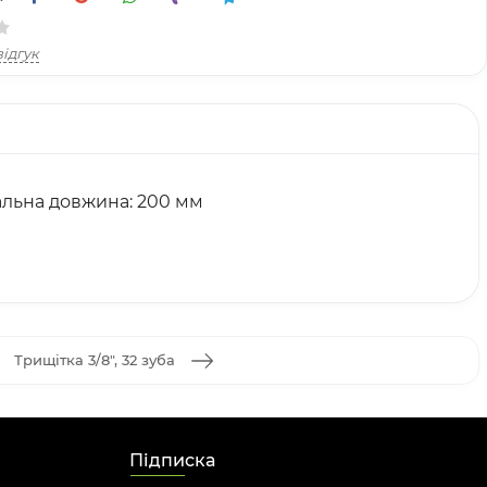
ідгук
гальна довжина: 200 мм
Трищітка 3/8", 32 зуба
Підписка