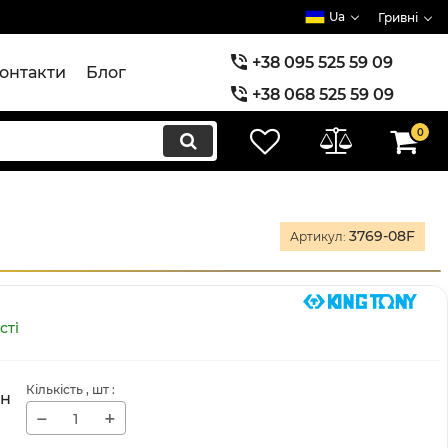
Ua
Гривні
+38 095 525 59 09
онтакти
Блог
+38 068 525 59 09
+38 073 525 59 09
0
3769-08F
Артикул:
сті
Кількість
, шт
:
рн
−
+