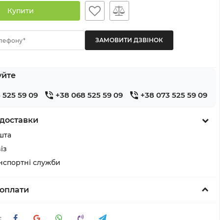
Купити
лефону*
уйте
 525 59 09
+38 068 525 59 09
+38 073 525 59 09
доставки
шта
із
анспортні служби
оплати
: