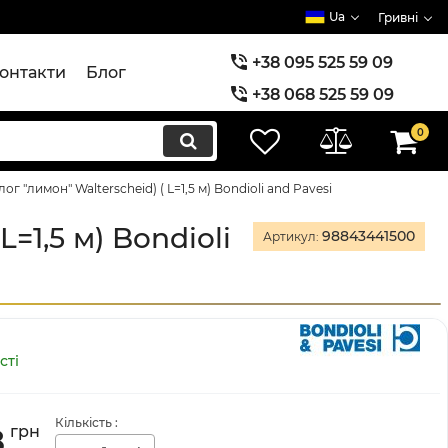
Ua
Гривні
+38 095 525 59 09
онтакти
Блог
+38 068 525 59 09
+38 073 525 59 09
0
ог "лимон" Walterscheid) ( L=1,5 м) Bondioli and Pavesi
L=1,5 м) Bondioli
98843441500
Артикул:
сті
Кількість
:
8
грн