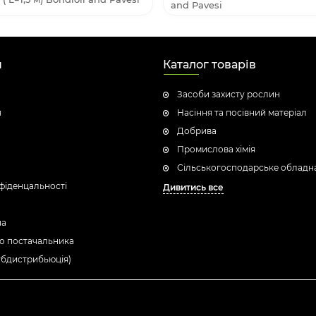
and Pavesi
н
Каталог товарів
Засоби захисту рослин
я
Насіння та посівний матеріал
Добрива
Промислова хімія
Сільськогосподарське обладн
фіденцальності
Дивитись все
ua
о постачальника
убдистрибьюція)