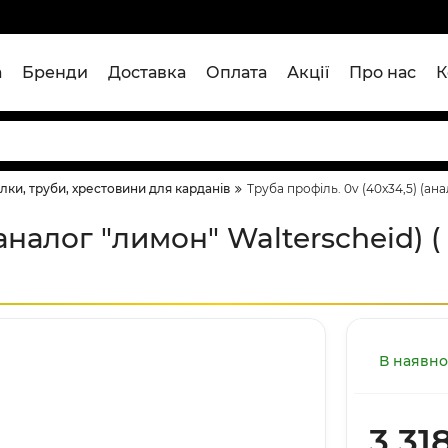
а
Бренди
Доставка
Оплата
Акції
Про нас
К
лки, труби, хрестовини для карданів
Труба профіль. 0v (40x34,5) (анал
аналог "лимон" Walterscheid) ( 
В наявно
3 31