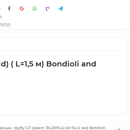
:
ідгук
) ( L=1,5 м) Bondioli and
ішн. трубу G7 (хрест. 30,2Х91,4) (А=54.0 мм) Bondioli