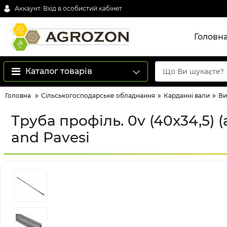
Аккаунт
Вхід в особистий кабінет
Головн
Каталог товарів
Головна
Сільськогосподарське обладнання
Карданні вали
Ви
Труба профіль. 0v (40x34,5) (
and Pavesi