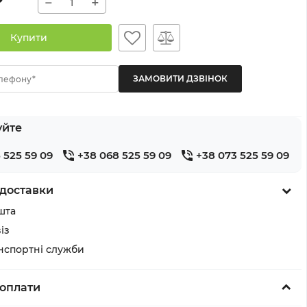
−
+
Купити
лефону*
уйте
 525 59 09
+38 068 525 59 09
+38 073 525 59 09
доставки
шта
із
анспортні служби
оплати