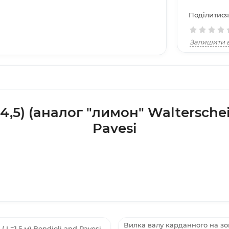
Поділитися
Залишити в
,5) (аналог "лимон" Walterscheid
Pavesi
Вилка валу карданного на зовн
( L=1,5 м) Bondioli and Pavesi