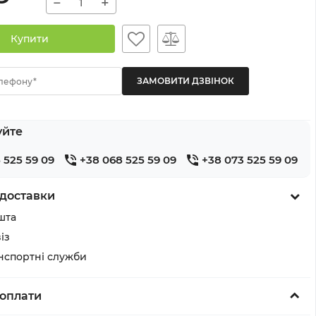
−
+
Купити
лефону*
уйте
 525 59 09
+38 068 525 59 09
+38 073 525 59 09
доставки
шта
із
анспортні служби
оплати