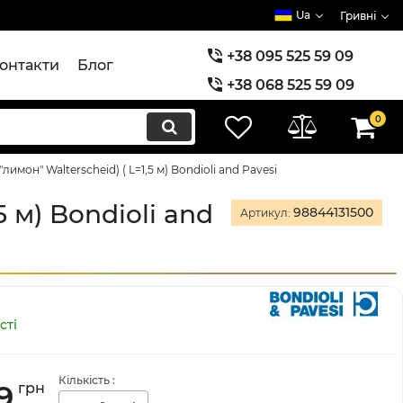
Ua
Гривні
+38 095 525 59 09
онтакти
Блог
+38 068 525 59 09
+38 073 525 59 09
0
"лимон" Walterscheid) ( L=1,5 м) Bondioli and Pavesi
5 м) Bondioli and
98844131500
Артикул:
сті
Кількість
:
9
грн