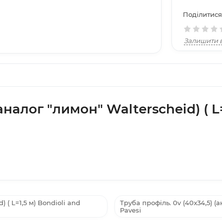
Поділитися
Залишити в
(аналог "лимон" Walterscheid) ( L=
) ( L=1,5 м) Bondioli and
Труба профіль. 0v (40x34,5) (а
Pavesi