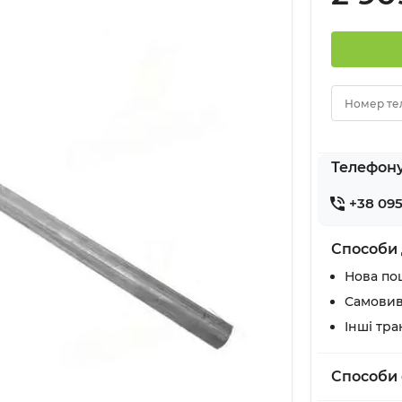
Номер те
Телефон
+38 095
Способи 
Нова по
Самовив
Інші тр
Способи 