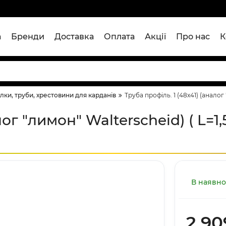
а
Бренди
Доставка
Оплата
Акції
Про нас
К
лки, труби, хрестовини для карданів
Труба профіль. 1 (48x41) (аналог 
лог "лимон" Walterscheid) ( L=1,
В наявно
2 90