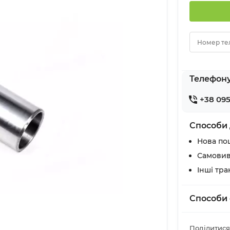
Номер те
Телефон
+38 095
Способи 
Нова по
Самовив
Інші тр
Способи 
Поділитися