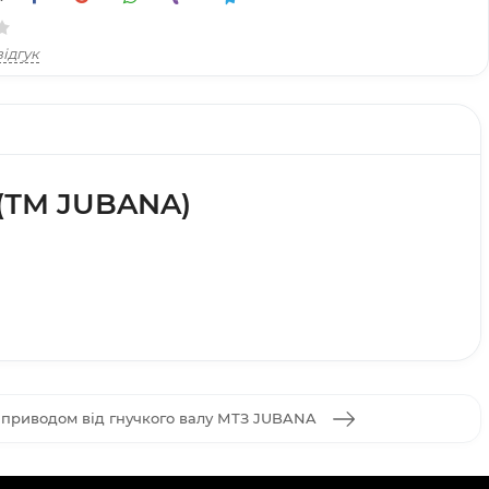
ідгук
З (ТМ JUBANA)
 приводом від гнучкого валу МТЗ JUBANA