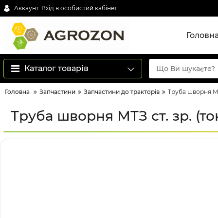
Аккаунт
Вхід в особистий кабінет
Головн
Каталог товарів
Головна
Запчастини
Запчастини до тракторів
Труба шворня МТ
Труба шворня МТЗ ст. зр. (т