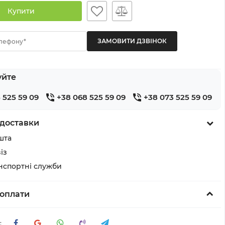
Купити
лефону*
уйте
 525 59 09
+38 068 525 59 09
+38 073 525 59 09
доставки
шта
із
анспортні служби
оплати
: