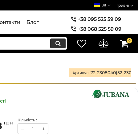
Ua
Гривні
+38 095 525 59 09
онтакти
Блог
+38 068 525 59 09
+38 073 525 59 09
0
72-2308040(52-23080
Артикул:
сті
Кількість
:
8
грн
−
+