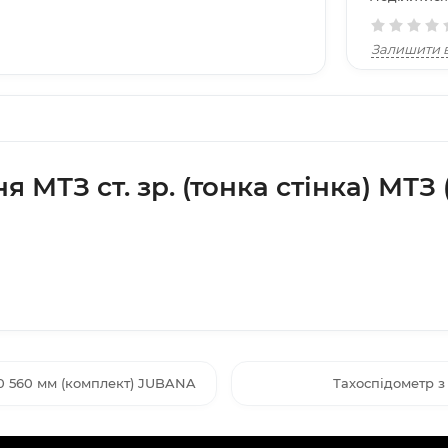
Залишити в
 МТЗ ст. зр. (тонка стінка) МТ
40 560 мм (комплект) JUBANA
Тахоспідометр з