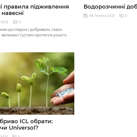
і правила підживлення
Водорозчинні доб
 навесні
06 Лютого 2023
0
я 2023
0
ним доглядом і добривом, газон
 зеленим і густим протягом усього
бриво ICL обрати:
 чи Universol?
 2023
0