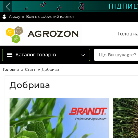
Аккаунт
Вхід в особистий кабінет
Головн
Каталог товарів
Головна
Статті
Добрива
Добрива