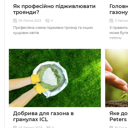
Як професійно підживлювати
Головн
троянди?
газону
05 Липня 2023
0
11 Квітн
Професійна схема підживки троянд та інших
З правиль
кущових квітів
може бути
сезону.
Добрива для газона в
Яке до
гранулах ICL
Peters
03 Лютого 2023
0
10 Січня