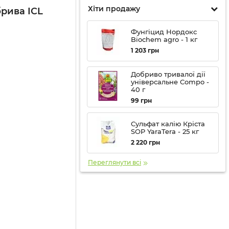
Хіти продажу
рива ICL
Фунгіцид Нордокс
Biochem agro - 1 кг
1 203
грн
Добриво тривалої дії
універсальне Compo -
40 г
99
грн
Сульфат калію Кріста
SOP YaraTera - 25 кг
2 220
грн
Переглянути всі