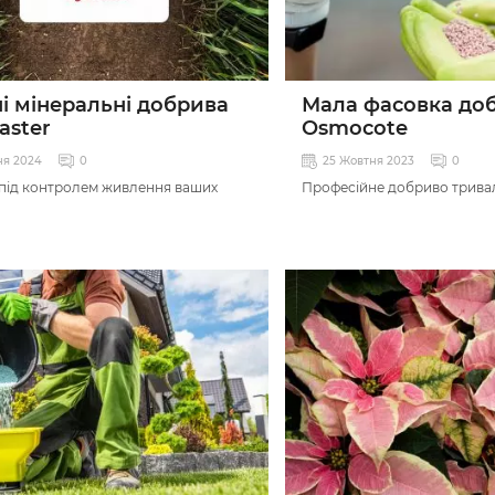
і мінеральні добрива
Мала фасовка до
aster
Osmocote
ня 2024
0
25 Жовтня 2023
0
під контролем живлення ваших
Професійне добриво тривало