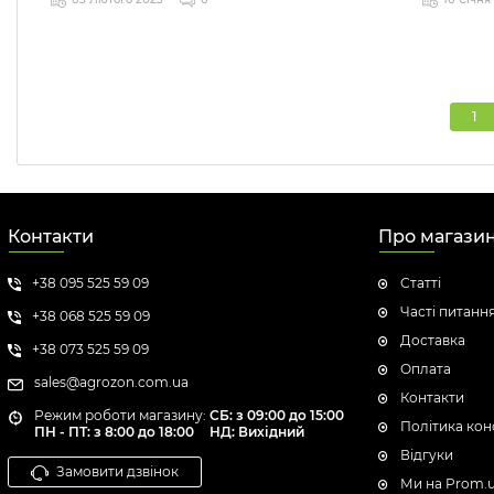
1
Контакти
Про магази
+38 095 525 59 09
Статті
Часті питанн
+38 068 525 59 09
Доставка
+38 073 525 59 09
Оплата
sales@agrozon.com.ua
Контакти
Режим роботи магазину:
СБ: з 09:00 до 15:00
Політика кон
ПН - ПТ: з 8:00 до 18:00
НД: Вихідний
Відгуки
Замовити дзвінок
Ми на Prom.