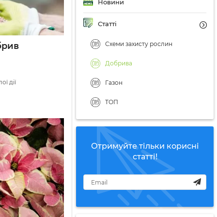
Новини
Статті
Схеми захисту рослин
брив
Добрива
ї дії
Газон
ТОП
Отримуйте тільки корисні
статті!