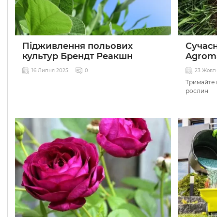
Підживлення польових
Сучасн
культур Брендт Реакшн
Agrom
16 Липня 2025
0
23 Жовт
Тримайте 
рослин