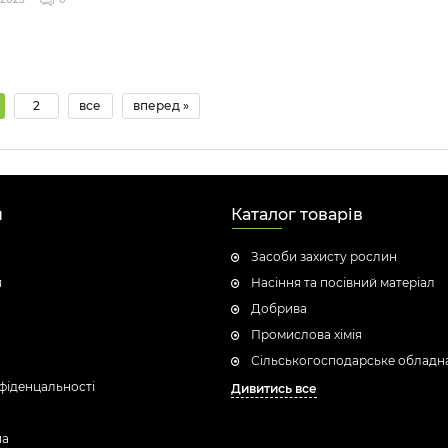
2
все
вперед »
н
Каталог товарів
Засоби захисту рослин
я
Насіння та посівний матеріал
Добрива
Промислова хімія
Сільськогосподарське обладн
фіденцальності
Дивитись все
ua