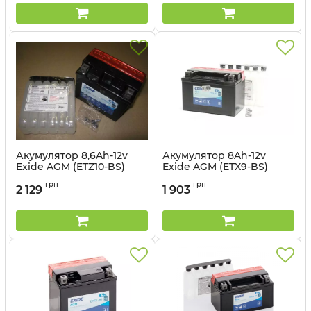
Акумулятор 8,6Ah-12v
Акумулятор 8Ah-12v
Exide AGM (ETZ10-BS)
Exide AGM (ETX9-BS)
(150х87х93) L, EN145
YTX9-BS ст.код
грн
грн
(150х87х105) L, EN120
2 129
1 903
Артикул:
ETZ10-BS
Артикул:
ETX9-BS