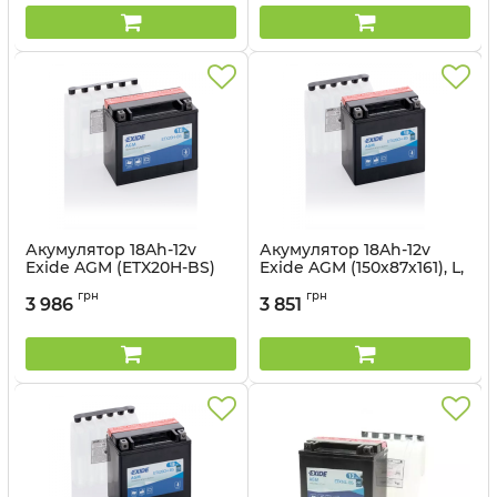
Акумулятор 18Ah-12v
Акумулятор 18Ah-12v
Exide AGM (ETX20H-BS)
Exide AGM (150х87х161), L,
(175х87х155) L, EN270
EN230
грн
грн
3 986
3 851
Артикул:
ETX20H-BS
Артикул:
ETX20CH-BS