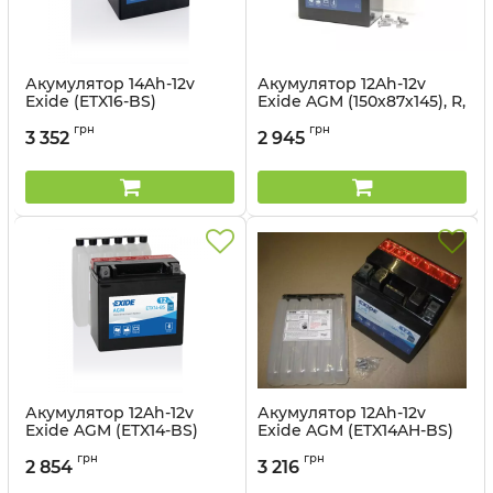
Акумулятор 14Ah-12v
Акумулятор 12Ah-12v
Exide (ETX16-BS)
Exide AGM (150х87х145), R,
(150х87х161) L, EN215
EN200
грн
грн
3 352
2 945
Артикул:
ETX16-BS
Артикул:
ETX14L-BS
Акумулятор 12Ah-12v
Акумулятор 12Ah-12v
Exide AGM (ETX14-BS)
Exide AGM (ETX14AH-BS)
(150х87х145) L, EN200
(134х89х164) L, EN210
грн
грн
2 854
3 216
Артикул:
ETX14-BS
Артикул:
ETX14AH-BS