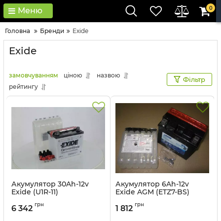
0
Меню
Головна
Бренди
Exide
Exide
замовчуванням
ціною
назвою
Фільтр
рейтингу
Акумулятор 30Ah-12v
Акумулятор 6Ah-12v
Exide (U1R-11)
Exide AGM (ETZ7-BS)
(196х130х180) R, EN300
(113х70х105) R, EN100
грн
грн
6 342
1 812
Артикул:
U1R-11
Артикул:
ETZ7-BS