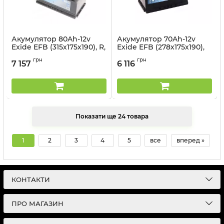
Акумулятор 80Ah-12v
Акумулятор 70Ah-12v
Exide EFB (315х175х190), R,
Exide EFB (278х175х190),
EN800
R, EN760
грн
грн
7 157
6 116
Артикул:
EL800
Артикул:
EL700
Показати ще 24 товара
1
2
3
4
5
все
вперед »
КОНТАКТИ
ПРО МАГАЗИН