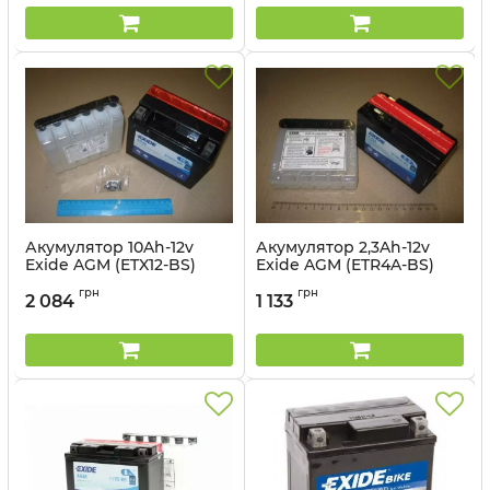
Акумулятор 10Ah-12v
Акумулятор 2,3Ah-12v
Exide AGM (ETX12-BS)
Exide AGM (ETR4A-BS)
(150х87х130) L, EN150
(113х48х85) R, EN35
грн
грн
2 084
1 133
Артикул:
ETX12-BS
Артикул:
ETR4A-BS