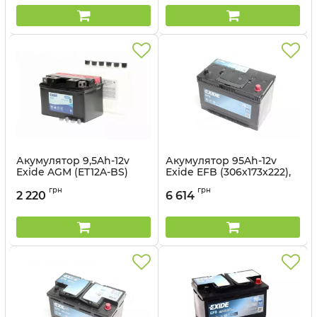
Акумулятор 9,5Ah-12v
Акумулятор 95Ah-12v
Exide AGM (ET12A-BS)
Exide EFB (306х173х222),
(150х87х105) L, EN130
R, EN800 Азія
грн
грн
2 220
6 614
Артикул:
ET12A-BS
Артикул:
EL954