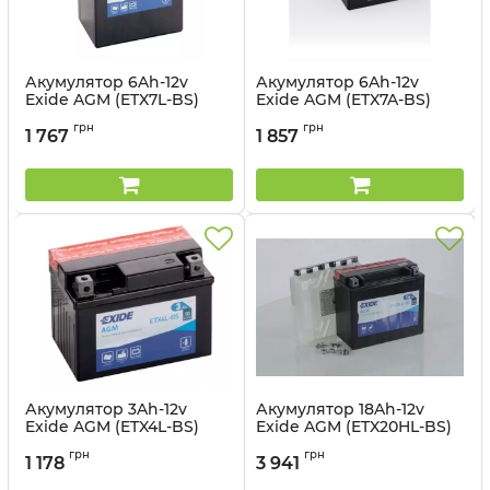
Акумулятор 6Ah-12v
Акумулятор 6Ah-12v
Exide AGM (ETX7L-BS)
Exide AGM (ETX7A-BS)
(113х70х130) R, EN100
(150х87х93) L, EN90
грн
грн
1 767
1 857
Артикул:
ETX7L-BS
Артикул:
ETX7A-BS
Акумулятор 3Ah-12v
Акумулятор 18Ah-12v
Exide AGM (ETX4L-BS)
Exide AGM (ETX20HL-BS)
(113х70х85) R, EN50
(175х87х155) R, EN270
грн
грн
1 178
3 941
Артикул:
ETX4L-BS
Артикул:
ETX20HL-BS