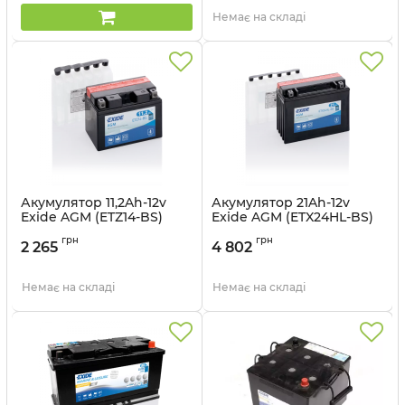
Немає на складі
Акумулятор 11,2Ah-12v
Акумулятор 21Ah-12v
Exide AGM (ETZ14-BS)
Exide AGM (ETX24HL-BS)
(150х87х110) L, EN205
(205х87х162) R, EN350
грн
грн
2 265
4 802
Артикул:
ETZ14-BS
Артикул:
ETX24HL-BS
Немає на складі
Немає на складі