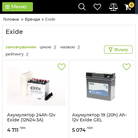
0
Меню
Головна
Бренди
Exide
Exide
замовчуванням
ціною
назвою
Фільтр
рейтингу
Акумулятор 24Ah-12v
Акумулятор 19 (20h) Ah-
Exide (12N24-3A)
12v Exide GEL
(184х124х175) R, EN220
(185х80х170), R, EN170
грн
грн
гелевий
4 711
5 074
Артикул:
12N24-3A
Артикул:
GEL12-19