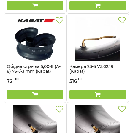
Обідна стрічка 5,00-8 (A-
Камера 23-5 V3.02.19
8) 75+/-3 mm (Kabat)
(Kabat)
Артикул:
1494563223
Артикул:
1494563147
грн
грн
72
516