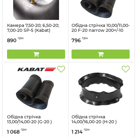
Камера 7,50-20; 6,50-20;
Обідна стрічка 10,00/11,00-
7,00-20 SP-5 (Kabat)
20 F-20 narrow 200+/-10
mm (Kabat)
Артикул:
1499563064
грн
грн
890
796
Артикул:
1499563230
Обідна стрічка
Обідна стрічка
13,00/14,00-20 (G-20 )
14,00/16,00-20 (H-20 )
250+/-10 mm (Kabat)
300+/-10 mm (Kabat)
грн
грн
1 068
1 214
Артикул:
1498563231
Артикул:
1498563232