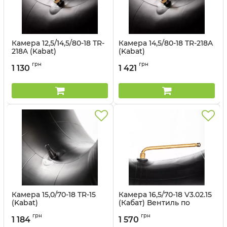
Камера 12,5/14,5/80-18 TR-
Камера 14,5/80-18 TR-218A
218A (Kabat)
(Kabat)
Артикул:
1499563050
Артикул:
1499563053
грн
грн
1 130
1 421
Камера 15,0/70-18 TR-15
Камера 16,5/70-18 V3.02.15
(Kabat)
(Кабат) Вентиль по
центру
Артикул:
1499563054
грн
грн
1 184
1 570
Артикул:
1499563056