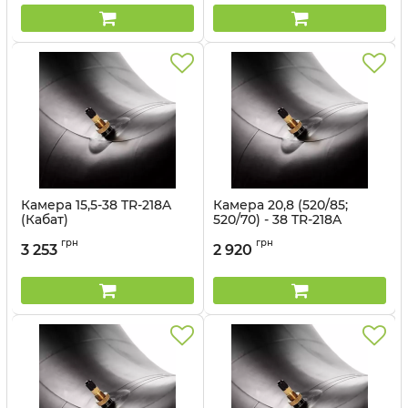
Камера 15,5-38 TR-218A
Камера 20,8 (520/85;
(Кабат)
520/70) - 38 TR-218A
(Kabat)
Артикул:
1499704
грн
грн
3 253
2 920
Артикул:
1499705