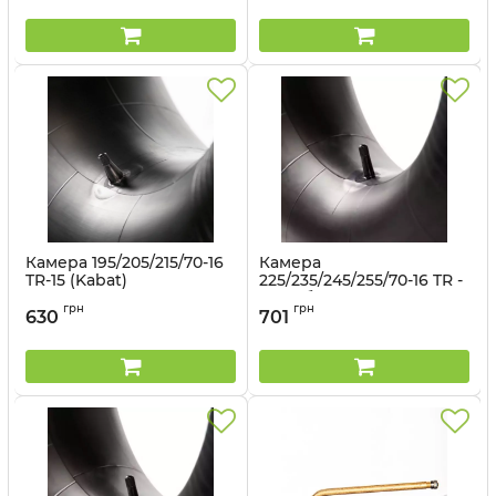
Камера 195/205/215/70-16
Камера
TR-15 (Kabat)
225/235/245/255/70-16 TR -
13 (Кабат)
Артикул:
1496562982
грн
грн
630
701
Артикул:
1496562984