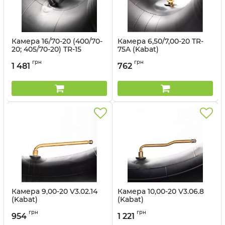
Камера 16/70-20 (400/70-
Камера 6,50/7,00-20 TR-
20; 405/70-20) TR-15
75A (Kabat)
(Kabat)
Артикул:
1498562905
грн
грн
1 481
762
Артикул:
1499689
Камера 9,00-20 V3.02.14
Камера 10,00-20 V3.06.8
(Kabat)
(Kabat)
Артикул:
1498562911
Артикул:
1498562912
грн
грн
954
1 221