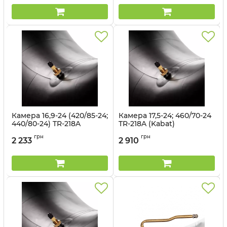
Камера 16,9-24 (420/85-24;
Камера 17,5-24; 460/70-24
440/80-24) TR-218A
TR-218A (Kabat)
(Kabat)
Артикул:
1499693
грн
грн
2 233
2 910
Артикул:
1499692