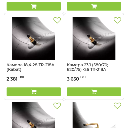
Камера 18,4-28 TR-218A
Камера 23,1 (580/70;
(Kabat)
620/75) -26 TR-218A
(Kabat)
Артикул:
1499563103
грн
грн
2 381
3 650
Артикул:
1499696