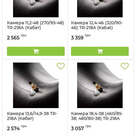
Камера 11,2-48 (270/95-48)
Камера 12,4-46 (320/90-
TR-218А (Кабат)
46) TR-218A (Kabat)
Артикул:
1499303272
Артикул:
1499563121
грн
грн
2 565
3 359
Камера 13,6/14,9-38 TR-
Камера 18,4-38 (460/85-
218A (Кабат)
38; 480/80-38) TR-218A
(Kabat)
Артикул:
149994
грн
грн
2 574
3 057
Артикул:
149995