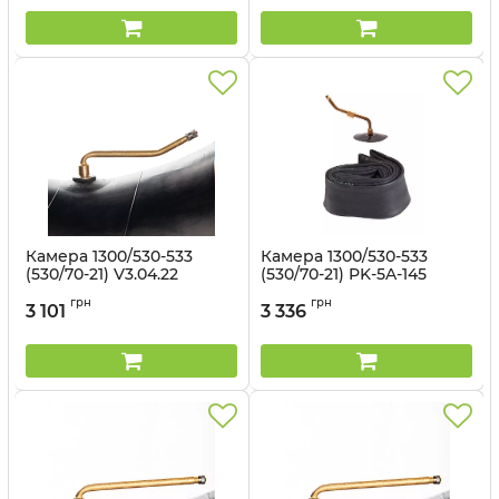
Камера 1300/530-533
Камера 1300/530-533
(530/70-21) V3.04.22
(530/70-21) PK-5A-145
(Kabat)
(Kabat)
грн
грн
3 101
3 336
Артикул:
1496562948
Артикул:
14961477125