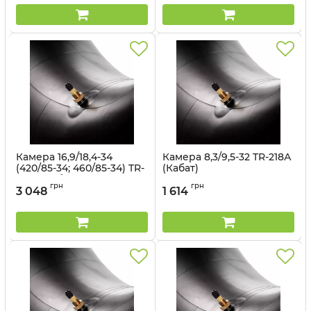
Камера 16,9/18,4-34
Камера 8,3/9,5-32 TR-218А
(420/85-34; 460/85-34) TR-
(Кабат)
218A (Кабат)
Артикул:
1499303267
грн
грн
3 048
1 614
Артикул:
1499563108