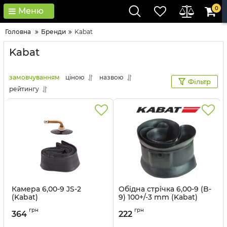
0
Меню
Головна
Бренди
Kabat
Kabat
замовчуванням
ціною
назвою
Фільтр
рейтингу
Камера 6,00-9 JS-2
Обідна стрічка 6,00-9 (B-
(Kabat)
9) 100+/-3 mm (Kabat)
Артикул:
1494563172
Артикул:
1494563225
грн
грн
364
222