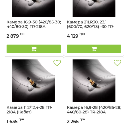
Камера 16,9-30 (420/85-30;
Камера 21LR30, 23,1
440/80-30) TR-218A
(600/70; 620/75) -30 TR-
(Kabat)
218A (Kabat)
грн
грн
2 879
4 129
Артикул:
1499700
Артикул:
1499702
Камера 11,2/12,4-28 TR-
Камера 16,9-28 (420/85-28;
218A (Кабат)
440/80-28) TR-218A
(Kabat)
Артикул:
1499697
грн
грн
1 635
2 265
Артикул:
1499699