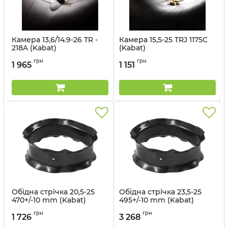
Камера 13,6/14.9-26 TR -
Камера 15,5-25 TRJ 1175C
218A (Kabat)
(Kabat)
Артикул:
1499563097
Артикул:
1499708
грн
грн
1 965
1 151
Обідна стрічка 20,5-25
Обідна стрічка 23,5-25
470+/-10 mm (Kabat)
495+/-10 mm (Kabat)
Артикул:
1493563237
Артикул:
1493563238
грн
грн
1 726
3 268