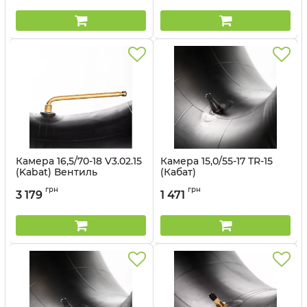
Камера 16,5/70-18 V3.02.15
Камера 15,0/55-17 TR-15
(Kabat) Вентиль
(Кабат)
зміщений
Артикул:
1499685
грн
грн
3 179
1 471
Артикул:
14991462706