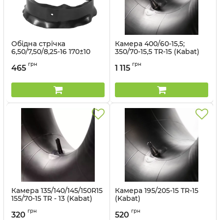
Обідна стрічка
Камера 400/60-15,5;
6,50/7,50/8,25-16 170±10
350/70-15,5 TR-15 (Kabat)
mm (Kabat)
Артикул:
1499563025
грн
грн
465
1 115
Артикул:
14971137415
Камера 135/140/145/150R15
Камера 195/205-15 TR-15
155/70-15 TR - 13 (Kabat)
(Kabat)
Артикул:
1496562971
Артикул:
1496562977
грн
грн
320
520