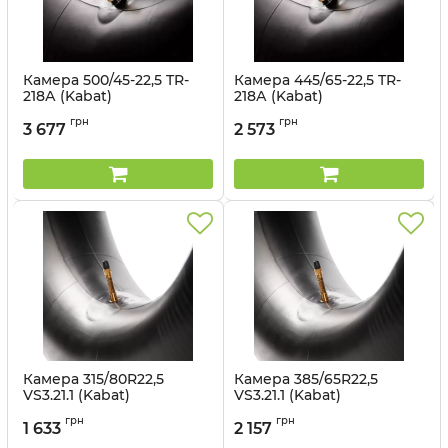
Камера 500/45-22,5 TR-
Камера 445/65-22,5 TR-
218А (Kabat)
218А (Kabat)
Артикул:
1499303266
Артикул:
1499303274
грн
грн
3 677
2 573
Камера 315/80R22,5
Камера 385/65R22,5
VS3.21.1 (Kabat)
VS3.21.1 (Kabat)
Артикул:
1498562938
Артикул:
1498562939
грн
грн
1 633
2 157