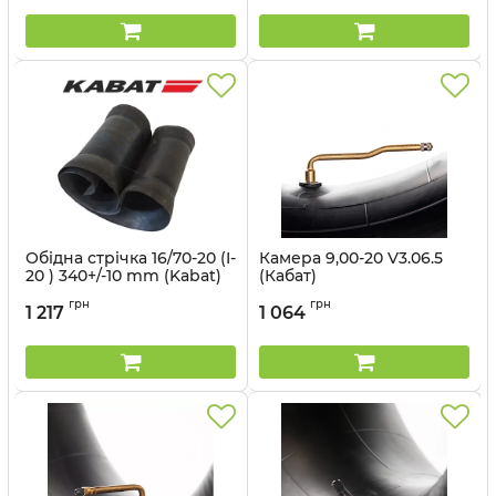
Обідна стрічка 16/70-20 (I-
Камера 9,00-20 V3.06.5
20 ) 340+/-10 mm (Kabat)
(Кабат)
Артикул:
1498563233
Артикул:
14981516144
грн
грн
1 217
1 064