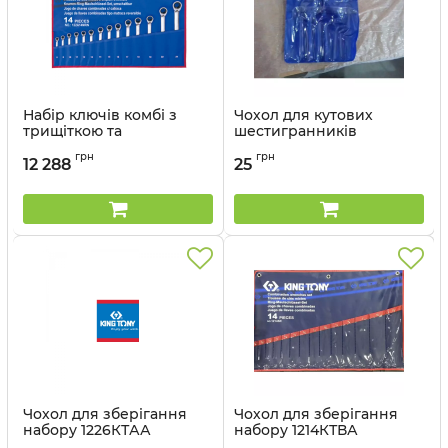
Набір ключів комбі з
Чохол для кутових
трищіткою та
шестигранників
перемикачем 14 шт. (8-24
Артикул:
404040
грн
грн
мм)
12 288
25
Артикул:
122A14MRN
Чохол для зберігання
Чохол для зберігання
набору 1226КТАА
набору 1214КТВА