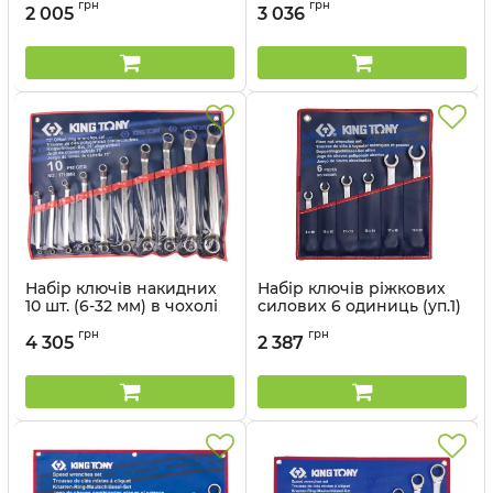
грн
грн
терилену
2 005
3 036
Артикул:
1306SR
Артикул:
1A06MR
Набір ключів накидних
Набір ключів ріжкових
10 шт. (6-32 мм) в чохолі
силових 6 одиниць (уп.1)
із терилену
в чохолі із терилену
грн
грн
4 305
2 387
Артикул:
1710MR
Артикул:
1306MR