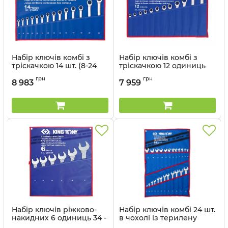
Набір ключів комбі з
Набір ключів комбі з
тріскачкою 14 шт. (8-24
тріскачкою 12 одиниць
мм) в чохолі із терилену
(8-24мм) в чохолі із
грн
грн
терилену
8 983
7 959
Артикул:
12114MRN
Артикул:
12112MRN
Набір ключів ріжково-
Набір ключів комбі 24 шт.
накидних 6 одиниць 34 -
в чохолі із терилену
50 мм в чохолі із
Артикул:
1224CRN