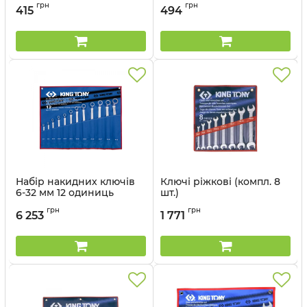
Артикул:
831812KTAA
Артикул:
831214KTBA
грн
грн
415
494
Набір накидних ключів
Ключі ріжкові (компл. 8
6-32 мм 12 одиниць
шт.)
Артикул:
1712MRN01
Артикул:
1108MR
грн
грн
6 253
1 771