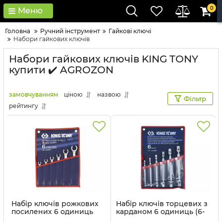
0
Меню
Головна
Ручний інструмент
Гайкові ключі
Набори гайкових ключів
Набори гайкових ключів KING TONY
купити ✔️ AGROZON
замовчуванням
ціною
назвою
Фільтр
рейтингу
Набір ключів рожкових
Набір ключів торцевих з
посилених 6 одиниць
карданом 6 одиниць (6-
дюймові KING TONY
19 мм) в чохолі із