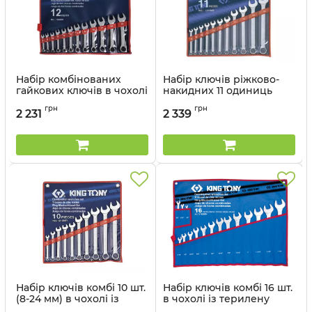
Набір комбінованих
Набір ключів ріжково-
гайкових ключів в чохолі
накидних 11 одиниць
із терилену
(уп.1) в чохолі із
грн
грн
терилену
2 231
2 339
Артикул:
1282MR
Артикул:
1211MR
Набір ключів комбі 10 шт.
Набір ключів комбі 16 шт.
(8-24 мм) в чохолі із
в чохолі із терилену
терилену