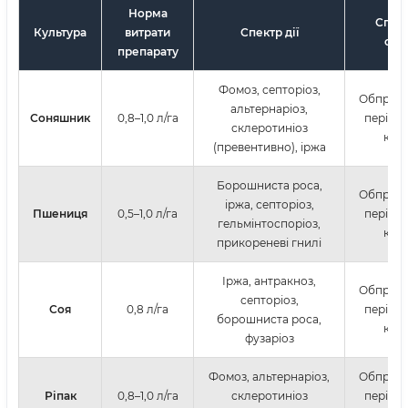
Норма
Спосі
Культура
витрати
Спектр дії
обр
препарату
Фомоз, септоріоз,
Обприск
альтернаріоз,
Соняшник
0,8–1,0 л/га
період 
склеротиніоз
кул
(превентивно), іржа
Борошниста роса,
Обприск
іржа, септоріоз,
Пшениця
0,5–1,0 л/га
період 
гельмінтоспоріоз,
кул
прикореневі гнилі
Іржа, антракноз,
Обприск
септоріоз,
Соя
0,8 л/га
період 
борошниста роса,
кул
фузаріоз
Фомоз, альтернаріоз,
Обприск
Ріпак
0,8–1,0 л/га
склеротиніоз
період 