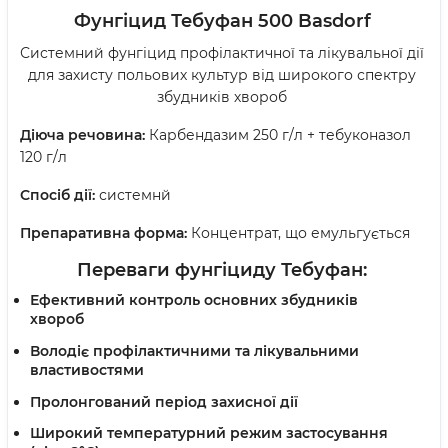
Фунгіцид Тебуфан 500
Basdorf
Системний фунгіцид профілактичної та лікувальної дії
для захисту польових культур від широкого спектру
збудників хвороб
Діюча речовина:
Карбендазим 250 г/л + тебуконазол
120 г/л
Спосіб дії:
системнй
Препаративна форма:
Концентрат, що емульгується
Переваги фунгіциду Тебуфан
:
Ефективний контроль основних збудників
хвороб
Володіє профілактичними та лікувальними
властивостями
Пролонгований період захисної дії
Широкий температурний режим застосування