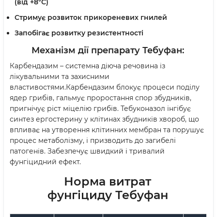
(від +8°С)
Стримує розвиток прикореневих гнилей
Запобігає розвитку резистентності
Механізм дії препарату Тебуфан
:
Карбендазим – системна діюча речовина із
лікувальними та захисними
властивостями.Карбендазим блокує процеси поділу
ядер грибів, гальмує проростання спор збудників,
пригнічує ріст міцелію грибів. Тебуконазол інгібує
синтез ергостерину у клітинах збудників хвороб, що
впливає на утворення клітинних мембран та порушує
процес метаболізму, і призводить до загибелі
патогенів. Забезпечує швидкий і тривалий
фунгіцидний ефект.
Норма витрат
фунгіциду
Тебуфан