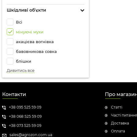
Шкідливі об'єкти
Всі
мінуючі мухи
акацієва вогнівка
бавовникова совка
блішки
Дивитись все
Контакти
Про магази
+38 095 525 59 09
Статті
Часті питанн
+38 068 525 59 09
Доставка
+38 073 525 59 09
Оплата
sales@agrozon.com.ua