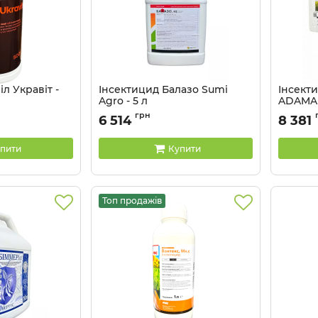
л Укравіт -
Інсектицид Балазо Sumі
Інсект
Agro - 5 л
ADAMA -
Артикул:
13022014
Артикул:
грн
6 514
8 381
пити
Купити
Топ продажів