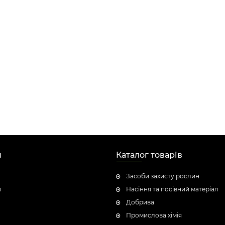
н
Каталог товарів
Засоби захисту рослин
я
Насіння та посівний матеріал
Добрива
Промислова хімія