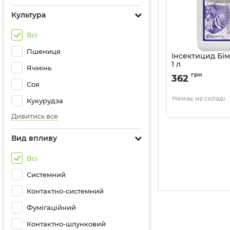
Культура
Всі
Пшениця
Інсектицид Бім
1 л
Ячмінь
Артикул:
1303201
грн
362
Соя
Немає на складі
Кукурудза
Дивитись все
Вид впливу
Всі
Системний
Контактно-системний
Фумігаційний
Контактно-шлунковий