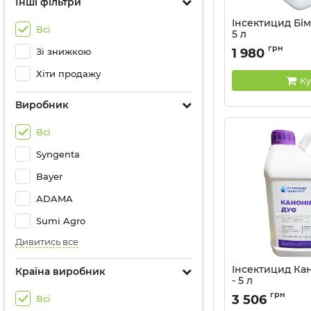
Інші фільтри
Інсектицид Бім
Всі
5 л
Артикул:
1303202-1
грн
Зі знижкою
1 980
Хіти продажу
Ку
Виробник
Всі
Syngenta
Bayer
АDAMA
Sumi Agro
Дивитись все
Інсектицид Ка
Країна виробник
- 5 л
Артикул:
1303008
грн
3 506
Всі