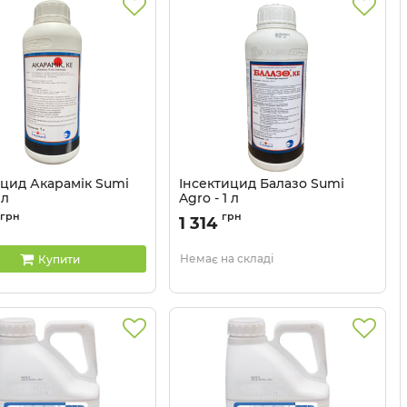
ицид Акарамік Sumi
Інсектицид Балазо Sumі
 л
Agro - 1 л
1302201
Артикул:
1302203
грн
грн
1 314
Немає на складі
Купити