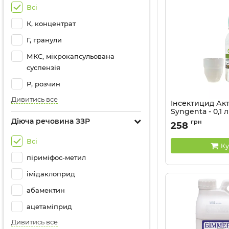
Всі
К, концентрат
Г, гранули
МКС, мікрокапсульована
суспензія
Р, розчин
Дивитись все
Інсектицид Акт
Syngenta - 0,1 л
Діюча речовина ЗЗР
Артикул:
13023018
грн
258
Всі
Ку
піриміфос-метил
імідаклоприд
абамектин
ацетаміприд
Дивитись все