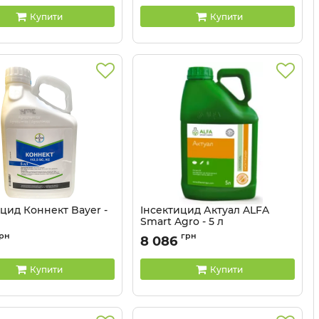
Купити
Купити
цид Коннект Bayer -
Інсектицид Актуал ALFA
Smart Agro - 5 л
130607
Артикул:
130202
рн
грн
8 086
Купити
Купити