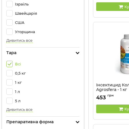
Ізраїль
Ку
Швейцарія
США
Угорщина
Дивитись все
Тара
Всі
0,5 кг
1 кг
Інсектицид Ко
Agrosfera - 1 кг
1 л
Артикул:
13041129
грн
453
5 л
Ку
Дивитись все
Препаративна форма