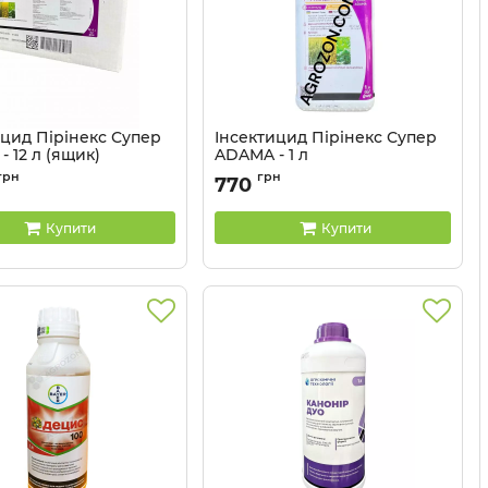
ицид Пірінекс Супер
Інсектицид Пірінекс Супер
 12 л (ящик)
ADAMA - 1 л
13028011-12
Артикул:
13028011
грн
грн
770
Купити
Купити