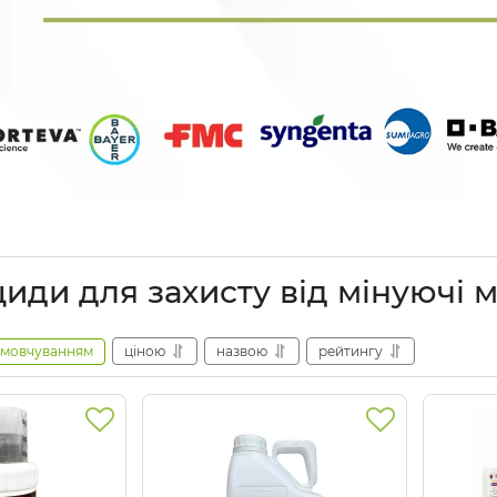
иди для захисту від мінуючі 
амовчуванням
ціною
назвою
рейтингу