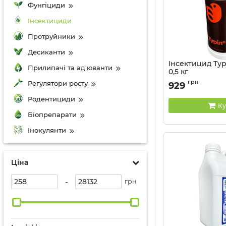
Фунгіциди
Інсектициди
Протруйники
Десиканти
Інсектицид Турі
Прилипачі та ад'юванти
0,5 кг
Артикул:
13035016
грн
Регулятори росту
929
Родентициди
Ку
Біопрепарати
Інокулянти
Ціна
-
грн