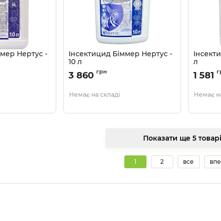
мер Нертус -
Інсектицид Біммер Нертус -
Інсекти
10 л
л
Артикул:
1303202
Артикул:
грн
г
3 860
1 581
Немає на складі
Немає на
Показати ще 5 тов
1
2
все
впе