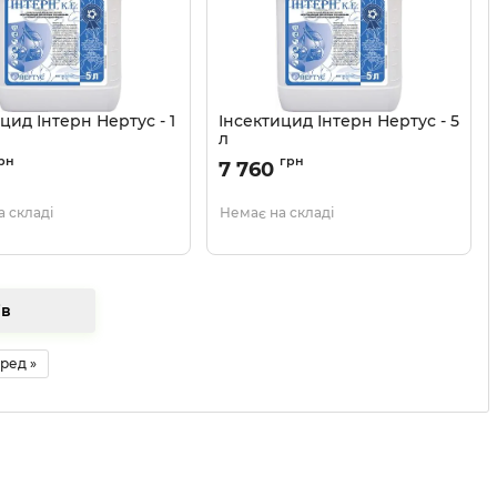
цид Інтерн Нертус - 1
Інсектицид Інтерн Нертус - 5
л
1303206
Артикул:
1303207
рн
грн
7 760
 складі
Немає на складі
арів
ред »