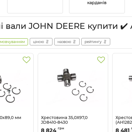
карданів
і вали JOHN DEERE купити ✔
амовчуванням
ціною
назвою
рейтингу
0x89,0 мм
Хрестовина 35,0Х97,0
Хрестов
JD8410-8430
(AH1282
689,AH234343,
(RE47758,AL37069,3133521R1,
AH20792
грн
8 824
8 481
 John Deere
CR 226) John Deere
MCP275