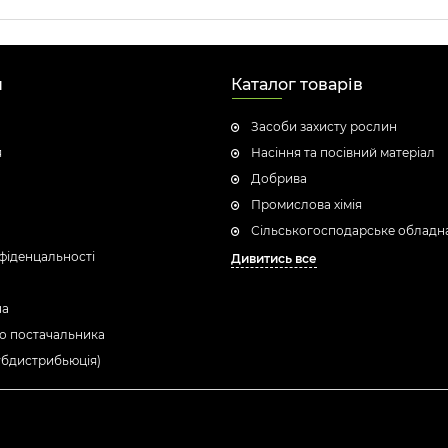
н
Каталог товарів
Засоби захисту рослин
я
Насіння та посівний матеріал
Добрива
Промислова хімія
Сільськогосподарське обладн
фіденцальності
Дивитись все
ua
о постачальника
убдистрибьюція)