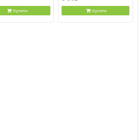
AH207922
Артикул:
AH207921
Купити
Купити