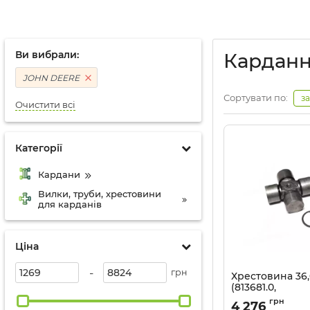
Ви вибрали:
Карданн
JOHN DEERE
Сортувати по:
з
Очистити всі
Категорії
Кардани
Вилки, труби, хрестовини
для карданів
Ціна
-
грн
Хрестовина 36,
(813681.0,
36.00.00,82083
грн
4 276
AW24688,CR27)