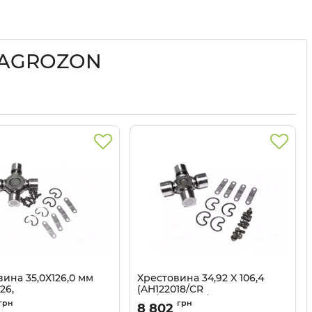
️ AGROZON
ина 35,0Х126,0 мм
Хрестовина 34,92 X 106,4
26,
(AH122018/CR
2,84355350, CR237,
234/AH207921/84355344) John
грн
грн
8 802
) John Deere
Deere