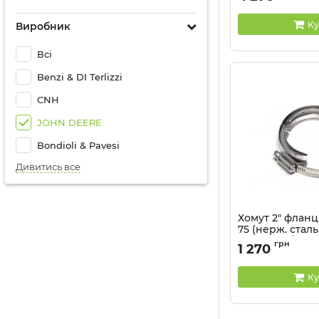
Артикул:
AW24688
Ку
Виробник
Всі
Benzi & DI Terlizzi
CNH
JOHN DEERE
Bondioli & Pavesi
Дивитись все
Хомут 2" фланц.
75 (нерж. сталь
(70070953/0567
грн
1 270
John Deere
Артикул:
AN304846
Ку