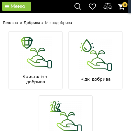
0
Меню
Головна
Добрива
Мікродобрива
Кристалічні
Рідкі добрива
добрива