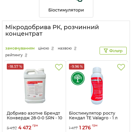
Біостимулятори
Мікродобрива РК, розчинний
концентрат
замовчуванням
ціною
назвою
Фільтр
рейтингу
-18.57 %
-9.96 %
Добриво азотне Брендт
Біостимулятор росту
Конвердж 28-0-0 SRN - 10
Кендал ТЕ Valagro - 1 л
л
Артикул:
3202312
грн
грн
4 472
1 276
5 492
1 417
Артикул:
3203064