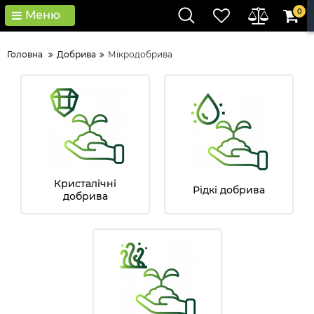
0
Меню
Головна
Добрива
Мікродобрива
Кристалічні
Рідкі добрива
добрива