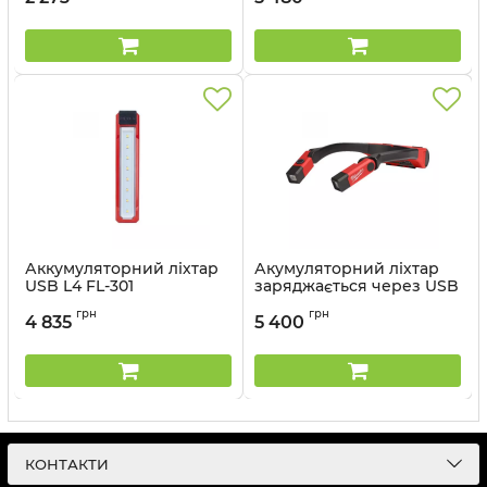
Артикул:
4933459440
Аккумуляторний ліхтар
Акумуляторний ліхтар
USB L4 FL-301
заряджається через USB
L4NL400-301
Артикул:
4933479763
грн
грн
4 835
5 400
Артикул:
4933479898
КОНТАКТИ