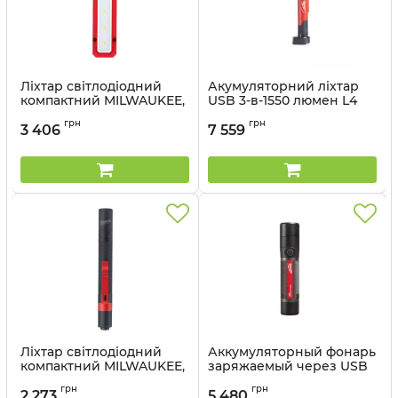
Ліхтар світлодіодний
Акумуляторний ліхтар
компактний MILWAUKEE,
USB 3-в-1550 люмен L4
FL-LED, на елементах
SL550-301
грн
грн
живлення АА
3 406
7 559
Артикул:
4933478869
Артикул:
4933464824
Ліхтар світлодіодний
Аккумуляторный фонарь
компактний MILWAUKEE,
заряжаемый через USB
IPL-LED, на елементах
L4 FMLED-301
грн
грн
живлення ААА
2 273
5 480
Артикул:
4933479770