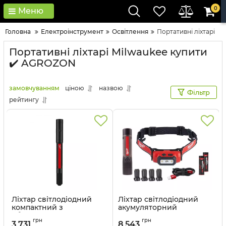
0
Меню
Головна
Електроінструмент
Освітлення
Портативні ліхтарі
Портативні ліхтарі Milwaukee купити
✔️ AGROZON
замовчуванням
ціною
назвою
Фільтр
рейтингу
Ліхтар світлодіодний
Ліхтар світлодіодний
компактний з
акумуляторний
вбудованим
компактний MILWAUKEE,
грн
грн
акумулятором
L4 FMHL2LED-302
3 731
8 543