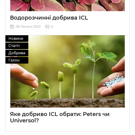
Водорозчинні добрива ICL
06 Лютого 2023
0
Новини
Статті
Добрива
Газон
Яке добриво ICL обрати: Peters чи
Universol?
10 Січня 2023
0