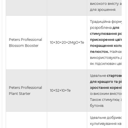
високого вмісту азоту
для зрошення.
Традиційна формула
розроблена
для
стимулювання росту 
Peters Professional
прискорення цвітінн
10+30+20+2MgO+Te
Blossom Booster
покращення кольор
пелюсток.
Найчасті
використовують для
як підсилювач цвітін
Ідеальне
стартове д
для кращого та рівн
Peters Professional
зростання коренів
.
10+52+10+Te
Plant Starter
із високим вмістом 
Також стимулює зак
бутонів.
Ідеальне добриво дл
культивування квітк