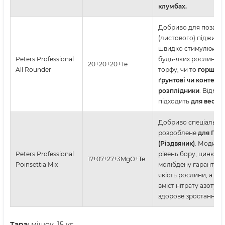
клумбах.
Добриво для позако
(листового) підживле
швидко стимулює зр
Peters Professional
будь-яких рослин на
20+20+20+Te
All Rounder
торфу, чи то
горщико
ґрунтові чи контейн
розплідники
. Відмін
підходить
для весни 
Добриво спеціально
розроблене
для Пуа
(Різдвяник)
. Модифі
Peters Professional
рівень бору, цинку т
17+07+27+3MgO+Te
Poinsettia Mix
молібдену гарантує 
якість рослини, а ви
вміст нітрату азоту з
здорове зростання к
Тара:
мішок, 15 кг