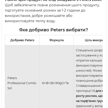
Щоб забезпечити повне розчинення цього продукту,
підготуйте основний розчин за 1-2 години до
використання, добре розмішайте або
використовуйте теплу воду.
Яке добриво Peters вибрати?
Добриво Peters
Формула
Ціль використ
Спеціально розробл
застосування у компл
нітратом кальцію
(використовуючи сис
ємностей). Може
використовуватись я
Peters
повноцінне добриво
Professional Combi-
6+18+36+3MgO+Te
Співвідношення N:K 
Sol
пропорції 1:6
для ком
росту рослин,
що зр
на торф'яних грунта
Ідеальний у випадка