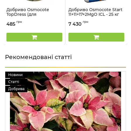
Добриво Osmocote
Добриво Osmocote Start
TopDress (для
11+11+17+2MgO ICL - 25 кг
поверхневого внесення)
Артикул:
33015041
грн
грн
- 1 кг
485
7 430
Артикул:
33015045
Рекомендовані статті
Новини
Статті
Добрива