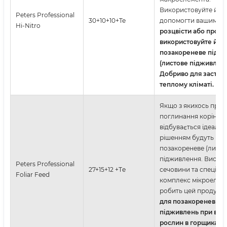
Використовуйте йог
Peters Professional
30+10+10+Te
допомогти вашим р
Hi-Nitro
розцвісти або прост
використовуйте його
позакореневе підж
(листове підживлен
Добриво для застосу
теплому кліматі.
Якщо з якихось прич
поглинання коріння
відбувається ідеальн
рішенням будуть
позакореневе (листо
підживлення. Високи
Peters Professional
27+15+12 +Тe
сечовини та спеціал
Foliar Feed
комплекс мікроелеме
робить цей продукт 
для позакореневих
підживлень при вир
рослин в горщиках і