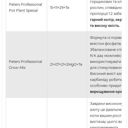
горщикових та клум
Peters Professional
15+11+29+Te
рослин, співвідноше
Pot Plant Spesial
пропорції 1:2 забезпе
гарний колір, керова
та високу якість.
Формула із порівнян
вмістом фосфатів.
Збалансоване співв
N:K дає можливість
Peters Professional
використовувати це
21+07+21+2MgO+Te
Grow-Mix
для стимулювання зр
Високий вміст азоту 
карбаміду робить це
особливо придатни
вирощування орхіде
Завдяки високому вм
азоту це ідеальне рі
коли вашим рослина
вистачає цього важл
макроелемента.