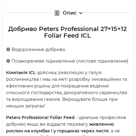
Опис
Добриво Peters Professional 27+15+12
Foliar Feed ICL
🔵 Водорозчинне добриво
🔵 Позакореневе підживлення (листове підживлення)
Компанія ICL
здійснює революцію у галузі
рослинництва і має на меті розробку інноваційних та
ефективних рішень для покращення ведення
сільського господарства, декоративного садівництва
та вирощування газонів. Вирощувати більше при
менших затратах!
Peters Professional Foliar Feed
- ідеальне професійне
добриво якщо ви віддаєте перевагу
живленню
рослин на клумбах і у горщиках через листя
, а не