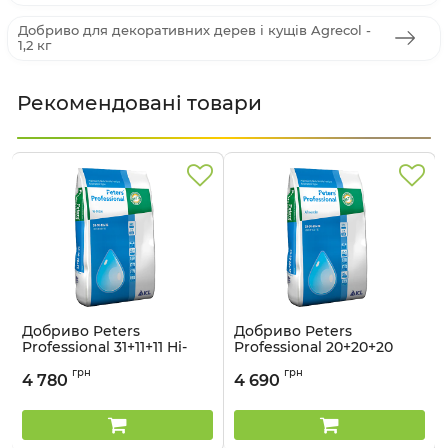
Добриво для декоративних дерев і кущів Agrecol -
1,2 кг
Рекомендовані товари
Добриво Peters
Добриво Peters
Professional 31+11+11 Hi-
Professional 20+20+20
Nitro ICL - 15 кг
Allrounder ICL - 15 кг
грн
грн
4 780
4 690
Артикул:
33015056
Артикул:
33015058