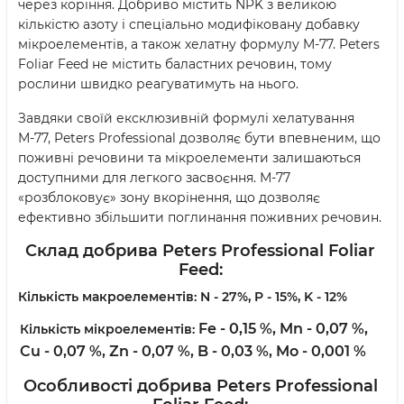
через коріння. Добриво містить NPK з великою
кількістю азоту і спеціально модифіковану добавку
мікроелементів, а також хелатну формулу M-77. Peters
Foliar Feed не містить баластних речовин, тому
рослини швидко реагуватимуть на нього.
Завдяки своїй ексклюзивній формулі хелатування
М-77, Peters Professional дозволяє бути впевненим, що
поживні речовини та мікроелементи залишаються
доступними для легкого засвоєння. М-77
«розблоковує» зону вкорінення, що дозволяє
ефективно збільшити поглинання поживних речовин.
Склад добрива Peters Professional Foliar
Feed
:
Кількість макроелементів:
N - 27%, P - 15%, K - 12%
Fe - 0,15 %,
Mn - 0,07 %,
Кількість мікроелементів:
Cu - 0,07 %,
Zn - 0,07 %,
B - 0,03 %,
Mo - 0,001 %
Особливості добрива Peters Professional