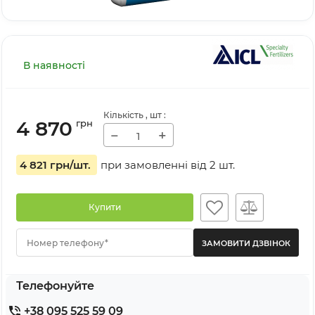
В наявності
Кількість
, шт
:
4 870
грн
−
+
4 821 грн
/шт.
при замовленні від
2
шт.
Купити
Номер телефону*
Телефонуйте
+38 095 525 59 09