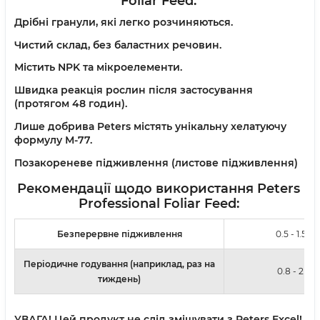
Foliar Feed
:
Дрібні гранули, які легко розчиняються.
Чистий склад, без баластних речовин.
Містить NPK та мікроелементи.
Швидка реакція рослин після застосування
(протягом 48 годин).
Лише добрива Peters містять унікальну хелатуючу
формулу М-77.
Позакореневе підживлення (листове підживлення)
Рекомендації щодо використання Peters
Professional Foliar Feed:
Безперервне підживлення
0.5 - 1.5 г/
Періодичне годування (наприклад, раз на
0.8 - 2 г/л
тиждень)
УВАГА!
Цей продукт не слід змішувати з Peters Excel!