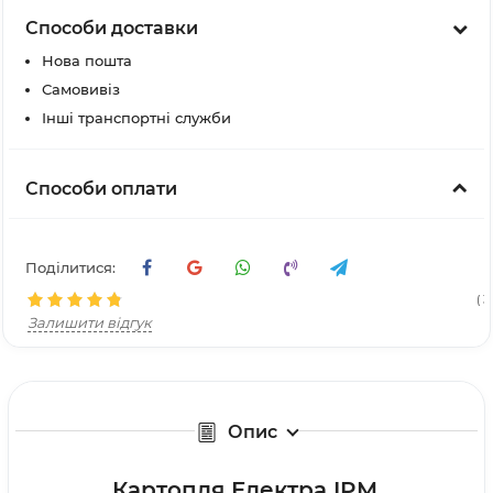
Способи доставки
Нова пошта
Самовивіз
Інші транспортні служби
Способи оплати
Поділитися:
( 3
Залишити відгук
Опис
Картопля Електра IPM