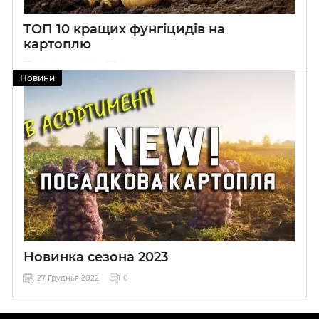
ТОП 10 кращих фунгіцидів на
картоплю
09 Лютого 2023
0
Новини
Новинка сезона 2023
27 Груднья 2022
0
Голандське насіння посадкової картоплі