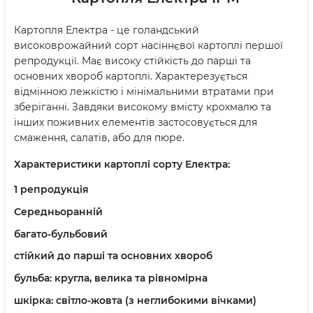
Картопля Електра - це голандський
високоврожайний сорт насіннєвої картоплі першої
репродукції. Має високу стійкість до парші та
основних хвороб картоплі. Характерезується
відмінною лежкістю і мінімальними втратами при
зберіганні. Завдяки високому вмісту крохмалю та
інших поживних елементів застосовується для
смаження, салатів, або для пюре.
Характеристики картоплі сорту Електра:
1 репродукція
Середньоранній
багато-бульбовий
стійкий до парші та основних хвороб
бульба: кругла, велика та рівномірна
шкірка: світло-жовта (з неглибокими вічками)