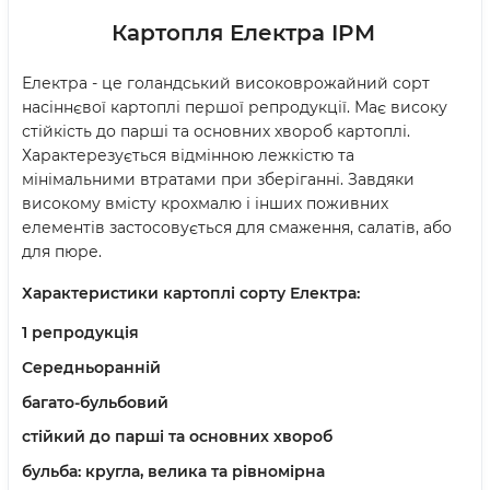
Картопля Електра IPM
Електра - це голандський високоврожайний сорт
насіннєвої картоплі першої репродукції. Має високу
стійкість до парші та основних хвороб картоплі.
Характерезується відмінною лежкістю та
мінімальними втратами при зберіганні. Завдяки
високому вмісту крохмалю і інших поживних
елементів застосовується для смаження, салатів, або
для пюре.
Характеристики картоплі сорту Електра:
1 репродукція
Середньоранній
багато-бульбовий
стійкий до парші та основних хвороб
бульба: кругла, велика та рівномірна