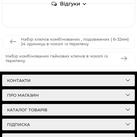
Відгуки
Набір ключів комбінованих , подовжених ( 6-32мм)
24 одиниць в чохолі із терилену
Набір комбінованих гайкових ключів в чохолі із
терилену
КОНТАКТИ
ПРО МАГАЗИН
КАТАЛОГ ТОВАРІВ
ПІДПИСКА