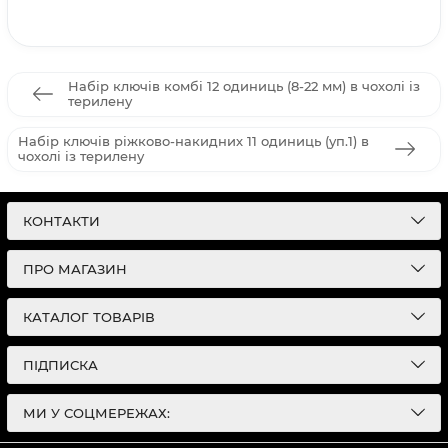
Набір ключів комбі 12 одиниць (8-22 мм) в чохолі із
терилену
Набір ключів ріжково-накидних 11 одиниць (уп.1) в
чохолі із терилену
КОНТАКТИ
ПРО МАГАЗИН
КАТАЛОГ ТОВАРІВ
ПІДПИСКА
МИ У СОЦМЕРЕЖАХ: