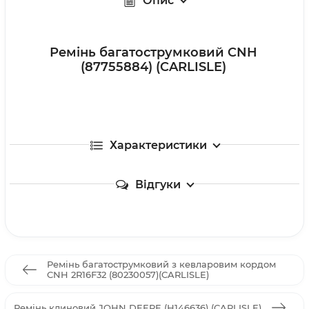
Опис
Ремінь багатострумковий CNH
(87755884) (CARLISLE)
Характеристики
Відгуки
Ремінь багатострумковий з кевларовим кордом
CNH 2R16F32 (80230057)(CARLISLE)
Ремінь клиновий JOHN DEERE (Н146636) (CARLISLE)