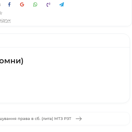
:
ідгук
Ромни)
шування права в сб. (лита) МТЗ РЗТ