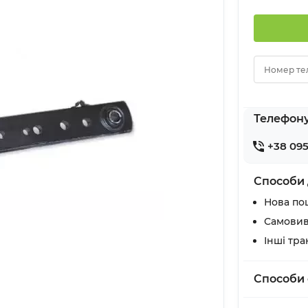
Номер те
Телефон
+38 095
Способи 
Нова по
Самовив
Інші тр
Способи 