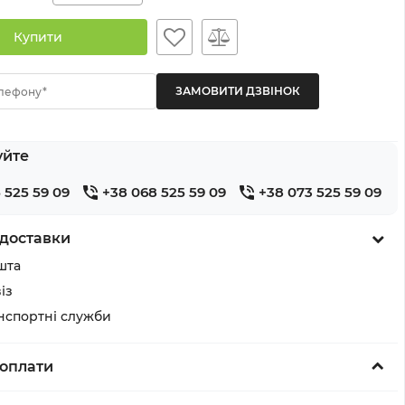
Купити
лефону*
уйте
 525 59 09
+38 068 525 59 09
+38 073 525 59 09
доставки
шта
із
анспортні служби
оплати