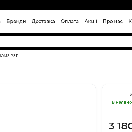
а
Бренди
Доставка
Оплата
Акції
Про нас
К
я ЮМЗ РЗТ
Б
В наявно
3 18