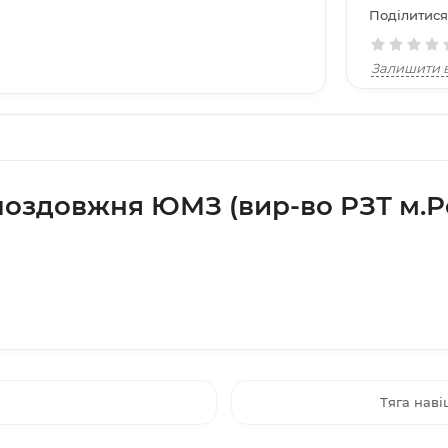
Поділитися
Залишити в
поздовжня ЮМЗ (вир-во РЗТ м.
Тяга наві