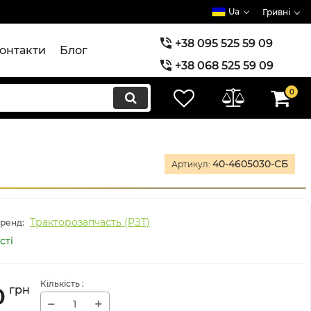
Ua
Гривні
+38 095 525 59 09
онтакти
Блог
+38 068 525 59 09
+38 073 525 59 09
0
40-4605030-СБ
Артикул:
Тракторозапчасть (РЗТ)
ренд:
сті
Кількість
:
0
грн
−
+