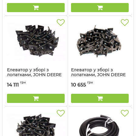
Елеватор у зборі з
Елеватор у зборі з
лопатками, JOHN DEERE
лопатками, JOHN DEERE
9600, 9610 серії (50019-
9500-9600-9610 CTS
грн
грн
99) - Cametet
(50013-11) - Cametet
14 111
10 655
Артикул:
50019-99
Артикул:
50013-11