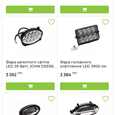
Артикул:
58222-22
Артикул:
58221-11
Фара капотного світла
Фара головного
LED 39 Ватт, JOHN DEERE,
освітлення LED 3900 лм
трактори, обприскувачі
JOHN DEERE CASE CLAAS
грн
грн
(58217-77) - Cametet
(58224-44) - Cametet
3 592
3 384
Артикул:
58217-77
Артикул:
58224-44