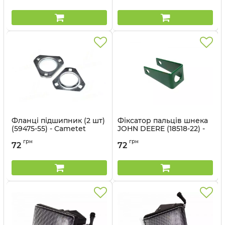
Фланці підшипник (2 шт)
Фіксатор пальців шнека
(59475-55) - Cametet
JOHN DEERE (18518-22) -
Cametet
Артикул:
59475-55
грн
грн
72
72
Артикул:
18518-22