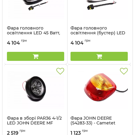
Фара головного
Фара головного
освітлення LED 45 Ватт,
освітлення (бустер) LED
JOHN DEERE, трактори
45 Ватт, JOHN DEERE,
грн
грн
(58215-55) - Cametet
трактори (58214-44) -
4 104
4 104
Cametet
Артикул:
58215-55
Артикул:
58214-44
Фара в зборі PAR36 4-1/2
Фара JOHN DEERE
LED JOHN DEERE MF
(54283-33) - Cametet
CASE (58207-77) - Cametet
Артикул:
54283-33
грн
грн
2 519
1 123
Артикул:
58207-77