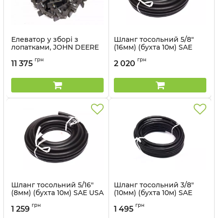
Елеватор у зборі з
Шланг тосольний 5/8"
лопатками, JOHN DEERE
(16мм) (бухта 10м) SAE
9500, CTS серія (50017-33)
USA Standard JOHN
грн
грн
- Cametet
DEERE, CASE, NEW
11 375
2 020
HOLLAND (65205-55) -
Артикул:
50017-33
Cametet
Артикул:
65205-55
Шланг тосольний 5/16"
Шланг тосольний 3/8"
(8мм) (бухта 10м) SAE USA
(10мм) (бухта 10м) SAE
Standard JOHN DEERE,
USA Standard JOHN
грн
грн
NEW HOLLAND (36557-77)
DEERE, NEW HOLLAND
1 259
1 495
- Cametet
(12457-77) - Cametet