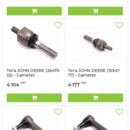
Тяга JOHN DEERE (26475-
Тяга JOHN DEERE (15347-
55) - Cametet
77) - Cametet
Артикул:
26475-55
Артикул:
15347-77
грн
грн
4 104
4 177