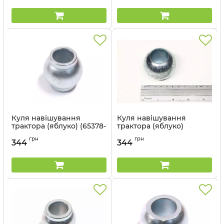
Артикул:
54281-11
Куля навішування
Куля навішування
трактора (яблуко) (65378-
трактора (яблуко)
88) - Cametet
(85466-66) - Cametet
грн
грн
344
344
Артикул:
65378-88
Артикул:
85466-66