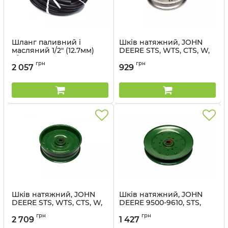
Шланг паливний і
Шків натяжний, JOHN
масляний 1/2" (12.7мм)
DEERE STS, WTS, CTS, W,
(бухта 10м) SAE USA
T, S (22766-66) - Cametet
грн
грн
Standard JOHN DEERE
2 057
929
Артикул:
22766-66
(23154-44) - Cametet
Артикул:
23154-44
Шків натяжний, JOHN
Шків натяжний, JOHN
DEERE STS, WTS, CTS, W,
DEERE 9500-9610, STS,
T, S (22765-22) - Cametet
WTS, CTS, W, T, S (22737-
грн
грн
77) - Cametet
2 709
1 427
Артикул:
22765-22