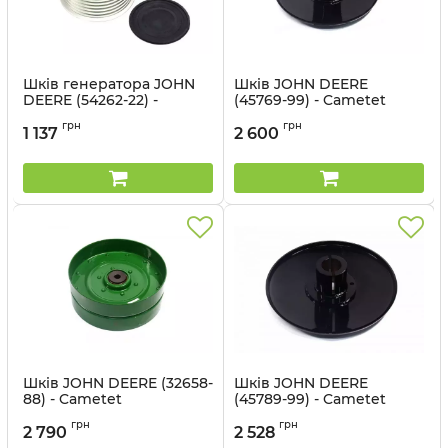
Шків генератора JOHN
Шків JOHN DEERE
DEERE (54262-22) -
(45769-99) - Cametet
Cametet
Артикул:
45769-99
грн
грн
1 137
2 600
Артикул:
54262-22
Шків JOHN DEERE (32658-
Шків JOHN DEERE
88) - Cametet
(45789-99) - Cametet
Артикул:
32658-88
Артикул:
45789-99
грн
грн
2 790
2 528