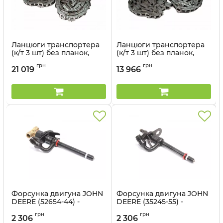
Ланцюги транспортера
Ланцюги транспортера
(к/т 3 шт) без планок,
(к/т 3 шт) без планок,
JOHN DEERE 9500, CTS
JOHN DEERE 9500, CTS
грн
грн
серия (50010-22) -
серия (50004-11) -
21 019
13 966
Cametet
Cametet
Артикул:
50010-22
Артикул:
50004-11
Форсунка двигуна JOHN
Форсунка двигуна JOHN
DEERE (52654-44) -
DEERE (35245-55) -
Cametet
Cametet
грн
грн
2 306
2 306
Артикул:
52654-44
Артикул:
35245-55