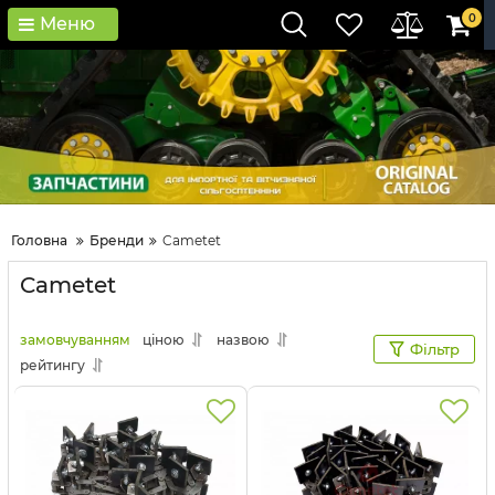
0
Меню
Головна
Бренди
Cametet
Cametet
замовчуванням
ціною
назвою
Фільтр
рейтингу