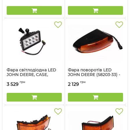
Артикул:
58200-99
Фара світлодіодна LED
Фара поворотів LED
JOHN DEERE, CASE,
JOHN DEERE (58203-33) -
CLAAS, NEW HOLLAND
Cametet
грн
грн
(58202-22) - Cametet
3 529
2 129
Артикул:
58203-33
Артикул:
58202-22