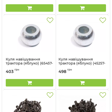
Куля навішування
Куля навішування
трактора (яблуко) (65457-
трактора (яблуко) (45257-
77) - Cametet
77) - Cametet
грн
грн
403
498
Артикул:
65457-77
Артикул:
45257-77