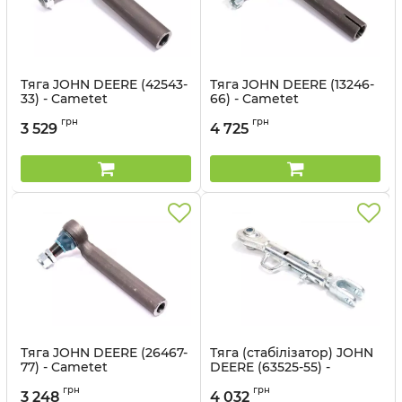
Тяга JOHN DEERE (42543-
Тяга JOHN DEERE (13246-
33) - Cametet
66) - Cametet
Артикул:
42543-33
Артикул:
13246-66
грн
грн
3 529
4 725
Тяга JOHN DEERE (26467-
Тяга (стабілізатор) JOHN
77) - Cametet
DEERE (63525-55) -
Cametet
Артикул:
26467-77
грн
грн
3 248
4 032
Артикул:
63525-55