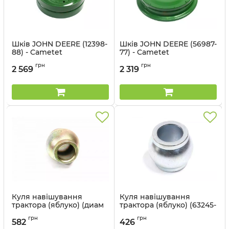
Шків JOHN DEERE (12398-
Шків JOHN DEERE (56987-
88) - Cametet
77) - Cametet
Артикул:
12398-88
Артикул:
56987-77
грн
грн
2 569
2 319
Куля навішування
Куля навішування
трактора (яблуко) (диам
трактора (яблуко) (63245-
51 мм) JOHN DEERE, CASE,
55) - Cametet
грн
грн
Fendt (54281-11) - Cametet
582
426
Артикул:
63245-55