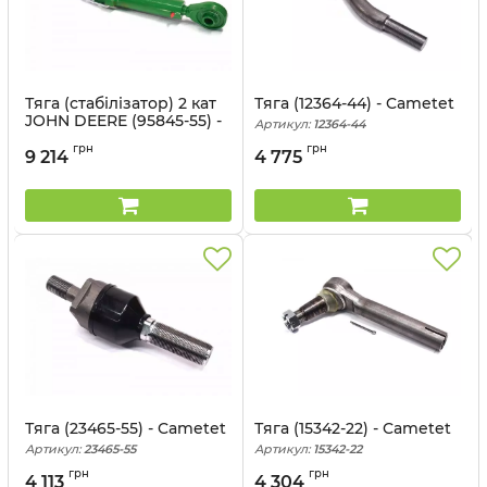
Тяга (стабілізатор) 2 кат
Тяга (12364-44) - Cametet
JOHN DEERE (95845-55) -
Артикул:
12364-44
Cametet
грн
грн
9 214
4 775
Артикул:
95845-55
Тяга (23465-55) - Cametet
Тяга (15342-22) - Cametet
Артикул:
23465-55
Артикул:
15342-22
грн
грн
4 113
4 304