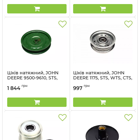
Артикул:
22737-77
Шків натяжний, JOHN
Шків натяжний, JOHN
DEERE 9500-9610, STS,
DEERE 1175, STS, WTS, CTS,
WTS, CTS, W, T, S (22741-11)
W, T, S (22709-99) -
грн
грн
- Cametet
Cametet
1 844
997
Артикул:
22741-11
Артикул:
22709-99