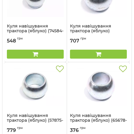
Куля навішування
Куля навішування
трактора (яблуко) (74584-
трактора (яблуко)
44) - Cametet
(65689-99) - Cametet
грн
грн
548
707
Артикул:
74584-44
Артикул:
65689-99
Куля навішування
Куля навішування
трактора (яблуко) (57875-
трактора (яблуко) (65678-
55) - Cametet
88) - Cametet
грн
грн
779
376
Артикул:
57875-55
Артикул:
65678-88