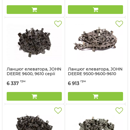
Ланцюг елеватора, JOHN
Ланцюг елеватора, JOHN
DEERE 9600, 9610 серії
DEERE 9500-9600-9610
(50020-88) - Cametet
CTS (50015-88) - Cametet
грн
грн
6 337
6 913
Артикул:
50020-88
Артикул:
50015-88