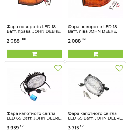
Фара поворотів LED 18
Фара поворотів LED 18
Ватт, права, JOHN DEERE,
Ватт, ліва JOHN DEERE,
трактори (58204-44) -
трактори (58205-55) -
грн
грн
Cametet
Cametet
2 088
2 088
Артикул:
58204-44
Артикул:
58205-55
Фара капотного світла
Фара капотного світла
LED 65 Ватт, JOHN DEERE,
LED 65 Ватт, JOHN DEERE,
трактори, обприскувачі
трактори, обприскувачі
грн
грн
(58222-22) - Cametet
(58221-11) - Cametet
3 959
3 715