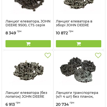
Ланцюг елеватора, JOHN
Ланцюг елеватора в
DEERE 9500, CTS серія
зборі JOHN DEERE
(50018-55) - Cametet
(50350-00) - Cametet
грн
грн
8 349
10 872
Артикул:
50018-55
Артикул:
50350-00
Ланцюг елеватора (без
Ланцюги транспортера
лопаток) JOHN DEERE
(к/т 4 шт) без планок,
(50351-11) - Cametet
JOHN DEERE 9600, 9610
грн
грн
серия (50006-22) -
6 913
20 734
Артикул:
50351-11