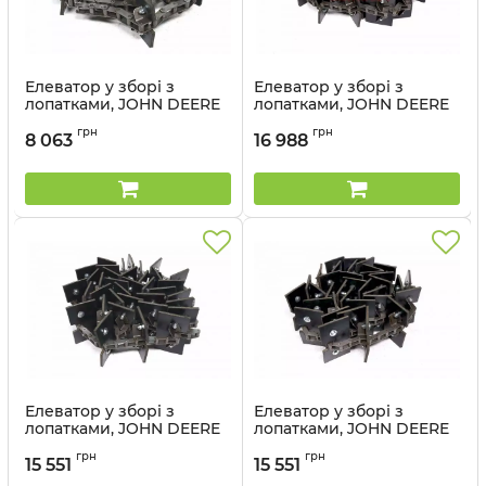
Елеватор у зборі з
Елеватор у зборі з
лопатками, JOHN DEERE
лопатками, JOHN DEERE
STS, S серії (50014-99) -
STS, S серії (50023-77) -
грн
грн
Cametet
Cametet
8 063
16 988
Артикул:
50014-99
Артикул:
50023-77
Елеватор у зборі з
Елеватор у зборі з
лопатками, JOHN DEERE
лопатками, JOHN DEERE
STS серія (50025-99) -
CTS серія (50021-22) -
грн
грн
Cametet
Cametet
15 551
15 551
Артикул:
50025-99
Артикул:
50021-22