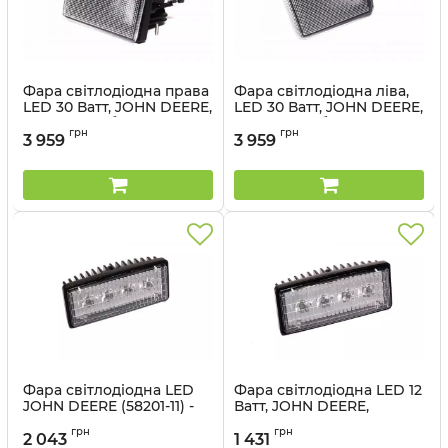
Фара світлодіодна права
Фара світлодіодна ліва,
LED 30 Ватт, JOHN DEERE,
LED 30 Ватт, JOHN DEERE,
трактори, обприскувачі
трактори, обприскувачі
грн
грн
(58213-33) - Cametet
(58212-22) - Cametet
3 959
3 959
Артикул:
58213-33
Артикул:
58212-22
Фара світлодіодна LED
Фара світлодіодна LED 12
JOHN DEERE (58201-11) -
Ватт, JOHN DEERE,
Cametet
тракторы (58200-99) -
грн
грн
Cametet
2 043
1 431
Артикул:
58201-11