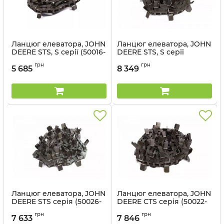
Ланцюг елеватора, JOHN
Ланцюг елеватора, JOHN
DEERE STS, S серії (50016-
DEERE STS, S серії
66) - Cametet
(50024-88) - Cametet
грн
грн
5 685
8 349
Артикул:
50016-66
Артикул:
50024-88
Ланцюг елеватора, JOHN
Ланцюг елеватора, JOHN
DEERE STS серія (50026-
DEERE CTS серія (50022-
11) - Cametet
33) - Cametet
грн
грн
7 633
7 846
Артикул:
50026-11
Артикул:
50022-33