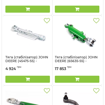
Тяга (стабілізатор) JOHN
Тяга (стабілізатор) JOHN
DEERE (45475-55) -
DEERE (65635-55) -
Cametet
Cametet
грн
грн
4 924
17 853
Артикул:
45475-55
Артикул:
65635-55