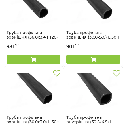
Труба профільна
Труба профільна
зовнішня (36,0x3,4 ) Т20-
зовнішня (30,0x3,0) L 30H
Н зовн. ( L=1,5 м) Прогрес
зовн. ( L=1,5 м) Прогрес
грн
грн
981
901
Артикул:
Т20-Н
Артикул:
L 30H 15
Труба профільна
Труба профільна
зовнішня (30,0x3,0) L 30H
внутрішня (39,5x4,5) L
зовн. ( L=1 м) Прогрес
50B внутр. ( L=1,5 м)