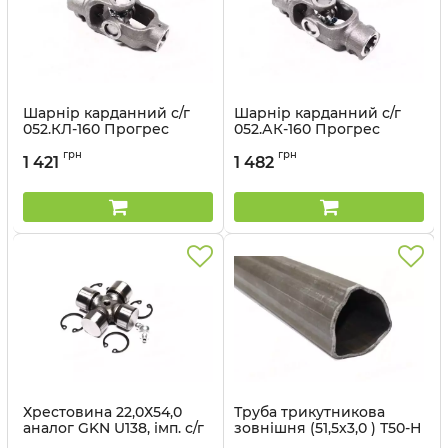
Шарнір карданний с/г
Шарнір карданний с/г
052.КЛ-160 Прогрес
052.АК-160 Прогрес
Артикул:
052.КЛ-160
Артикул:
052.АК-160
грн
грн
1 421
1 482
Хрестовина 22,0Х54,0
Труба трикутникова
аналог GKN U138, імп. с/г
зовнішня (51,5x3,0 ) Т50-Н
техніка Прогрес
зовн. ( L=1 м) Прогрес