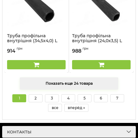
Труба профільна
Труба профільна
внутрішня (34,5x4,0) L
внутрішня (24,0x3,5) L
40B внутр. ( L=1 м)
30B внутр. ( L=1,5 м)
грн
грн
Прогрес
Прогрес
914
988
Артикул:
L 40B 1
Артикул:
L 30B 15
Показать еще 24 товара
1
2
3
4
5
6
7
все
вперёд »
КОНТАКТЫ