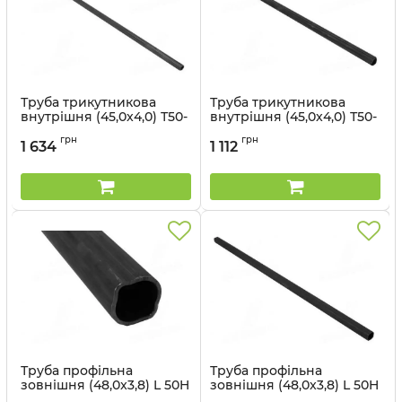
Труба трикутникова
Труба трикутникова
внутрішня (45,0x4,0) Т50-
внутрішня (45,0x4,0) Т50-
В внутр. ( L=1,5 м)
В внутр. ( L=1 м) Прогрес
грн
грн
Прогрес
1 634
1 112
Артикул:
Т50-В 1
Артикул:
Т50-В 15
Труба профільна
Труба профільна
зовнішня (48,0x3,8) L 50H
зовнішня (48,0x3,8) L 50H
зовн. ( L=1,5 м) Прогрес
зовн. ( L=1 м) Прогрес