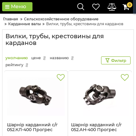
0
Меню
Главная
Сельскохозяйственное оборудование
Карданные валы
Вилки, трубы, крестовины для карданов
Вилки, трубы, крестовины для
карданов
умолчанию
цене
названию
Фильтр
рейтингу
Шарнір карданний с/г
Шарнір карданний с/г
052.КЛ-400 Прогрес
052.АН-400 Прогрес
Артикул:
052.КЛ-400
Артикул:
052.АН-400