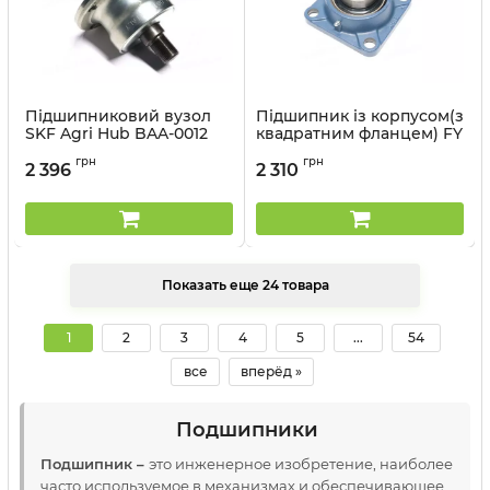
Підшипниковий вузол
Підшипник із корпусом(з
SKF Agri Hub BAA-0012
квадратним фланцем) FY
(SKF)
50 TF (SKF)
грн
грн
2 396
2 310
Артикул:
BAA-0012
Артикул:
FY 50 TF
Показать еще 24 товара
1
2
3
4
5
...
54
все
вперёд »
Подшипники
Подшипник –
это инженерное изобретение, наиболее
часто используемое в механизмах и обеспечивающее