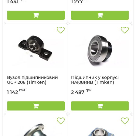
1 441
1 277
Вузол підшипниковий
Підшипник у корпусі
UCP 206 (Timken)
RA108RRB (Timken)
Артикул:
UCP 206 TIMKEN
Артикул:
RA108RRB
грн
грн
1 142
2 487