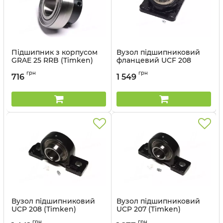
Підшипник з корпусом
Вузол підшипниковий
GRAE 25 RRB (Timken)
фланцевий UCF 208
(Timken)
Артикул:
GRAE 25 RRB
грн
грн
716
1 549
Артикул:
UCF 208 TIMKEN
Вузол підшипниковий
Вузол підшипниковий
UCP 208 (Timken)
UCP 207 (Timken)
Артикул:
UCP 208 TIMKEN
Артикул:
UCP 207
грн
грн