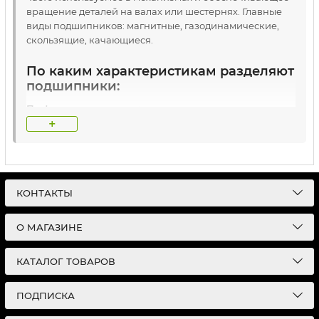
вращение деталей на валах или шестернях. Главные
виды подшипников: магнитные, газодинамические,
скользящие, качающиеся.
По каким характеристикам разделяют
подшипники:
По форме тел качения:
+
роликовые;
шариковые;
По направлениям:
КОНТАКТЫ
упорные;
О МАГАЗИНЕ
радиально-упорные;
КАТАЛОГ ТОВАРОВ
радиальные;
ПОДПИСКА
По способностям самоустановки: