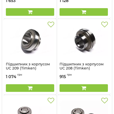
комплект
1 653
1 128
Артикул:
VKDA 35315 T
Підшипник з корпусом
Підшипник з корпусом
UC 209 (Timken)
UC 208 (Timken)
Артикул:
UC 209 TIMKEN
Артикул:
UC 208 TIMKEN
грн
грн
1 074
915