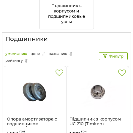
Подшипник с
корпусом и
подшипниковые
узлы
Подшипники
умолчанию
цене
названию
Фильтр
рейтингу
Опора амортизатора с
Підшипник з корпусом
подшипником
UC 210 (Timken)
Pegeout/Citroen SKF -
Артикул:
UC 210 TIMKEN
грн
грн