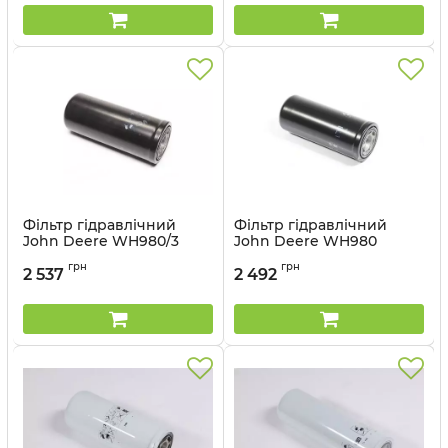
Фільтр гідравлічний
Фільтр гідравлічний
John Deere WH980/3
John Deere WH980
(MANN)
(MANN)
грн
грн
2 537
2 492
Артикул:
WH980/3
Артикул:
WH980