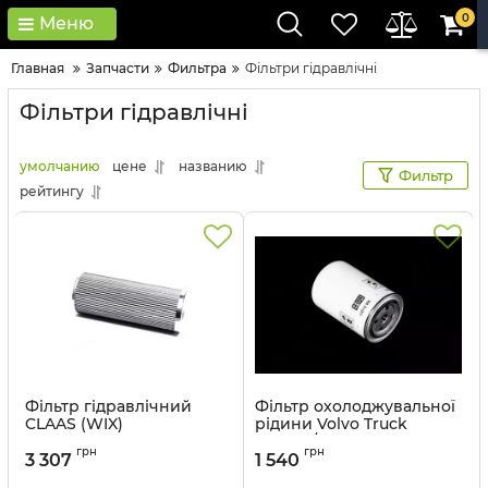
0
Меню
Главная
Запчасти
Фильтра
Фільтри гідравлічні
Фільтри гідравлічні
умолчанию
цене
названию
Фильтр
рейтингу
Фільтр гідравлічний
Фільтр охолоджувальної
CLAAS (WIX)
рідини Volvo Truck
WA940/9 (MANN)
Артикул:
57852
грн
грн
3 307
1 540
Артикул:
WA940/9