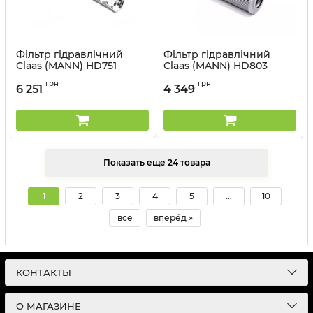
Фільтр гідравлічний
Фільтр гідравлічний
Claas (MANN) HD751
Claas (MANN) HD803
Артикул:
HD751
Артикул:
HD803
грн
грн
6 251
4 349
Показать еще 24 товара
1
2
3
4
5
...
10
все
вперёд »
КОНТАКТЫ
О МАГАЗИНЕ