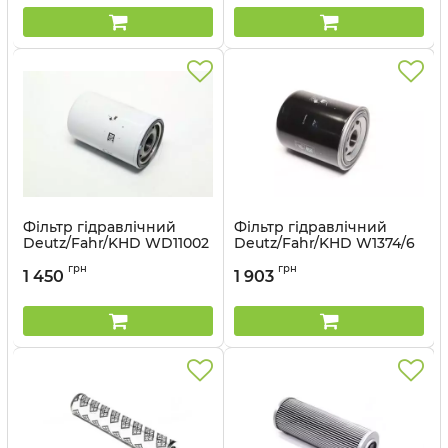
Фільтр гідравлічний
Фільтр гідравлічний
Deutz/Fahr/KHD WD11002
Deutz/Fahr/KHD W1374/6
(MANN)
(MANN)
грн
грн
1 450
1 903
Артикул:
WD11002
Артикул:
W1374/6