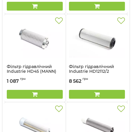
Фільтр гідравлічний
Фільтр гідравлічний
Industrie HD45 (MANN)
Industrie HD12112/2
(MANN)
Артикул:
HD45
грн
грн
1 087
8 562
Артикул:
HD12112/2