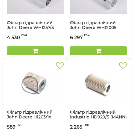
Фільтр гідравлічний
Фільтр гідравлічний
John Deere WH1257/5
John Deere WH12005
(MANN)
(MANN)
грн
грн
4 530
6 297
Артикул:
WH1257/5
Артикул:
WH12005
Фільтр гідравлічний
Фільтр гідравлічний
John Deere H1263/1x
Industrie HD929/5 (MANN)
(MANN)
Артикул:
HD929/5
грн
грн
589
2 265
Артикул:
H1263/1x