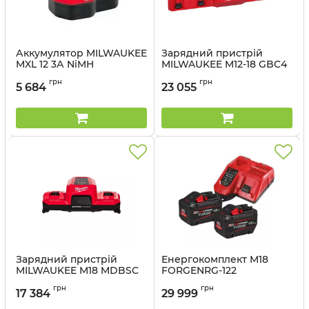
Аккумулятор MILWAUKEE
Зарядний пристрій
MXL 12 3А NiMH
MILWAUKEE M12-18 GBC4
4932399311
(4хМ18, 2хМ12, ліхтар)
грн
грн
5 684
23 055
Артикул:
4932399311
Артикул:
4933493863
Зарядний пристрій
Енергокомплект M18
MILWAUKEE M18 MDBSC
FORGENRG-122
DUAL SUPER CHARGER
MILWAUKEE (2 акумул
грн
грн
(на 2 акумулятора)
12А/г. зарядний
17 384
29 999
пристрій)
Артикул:
4932498557