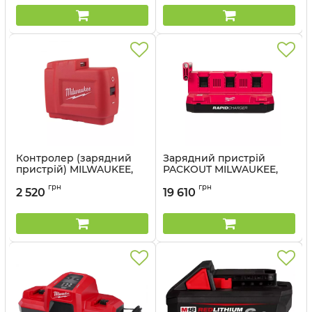
Артикул:
4933498610
Контролер (зарядний
Зарядний пристрій
пристрій) MILWAUKEE,
PACKOUT MILWAUKEE,
M18 USB PS HJ2
M18 MPC6EU на 6
грн
грн
акумуляторів
2 520
19 610
Артикул:
4932471597
Артикул:
4932498551