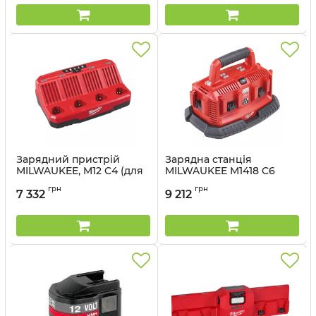
Артикул:
4933464261
Зарядний пристрій
Зарядна станція
MILWAUKEE, M12 C4 (для
MILWAUKEE M1418 C6
4х акум. М12)
4932430086
грн
грн
7 332
9 212
Артикул:
4932430554
Артикул:
4932430086