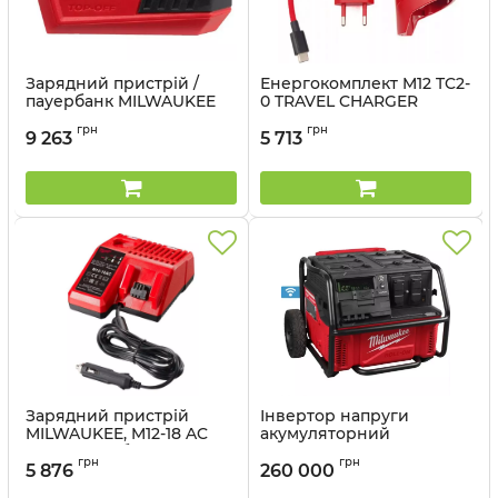
Зарядний пристрій /
Енергокомплект M12 TC2-
пауербанк MILWAUKEE
0 TRAVEL CHARGER
M18TC-0
MILWAUKEE
грн
грн
9 263
5 713
Артикул:
4932499165
Артикул:
4932492908
Зарядний пристрій
Інвертор напруги
MILWAUKEE, M12-18 AC
акумуляторний
12В (автомобільний)
MILWAUKEE
грн
грн
IRPSUOP2500
5 876
260 000
Артикул:
4932459205
Артикул:
4933492133