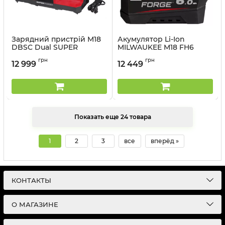
Зарядний пристрій M18
Акумулятор Li-Ion
DBSC Dual SUPER
MILWAUKEE M18 FH6
CHARGER MILWAUKEE
FORGE 6.0 Аг 4932492533
грн
грн
12 999
12 449
Артикул:
4932492531
Артикул:
4932492533
Показать еще 24 товара
1
2
3
все
вперёд »
КОНТАКТЫ
О МАГАЗИНЕ