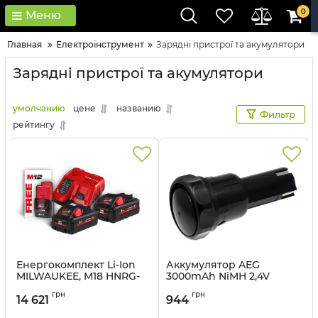
0
Меню
Главная
Електроінструмент
Зарядні пристрої та акумулятори
Зарядні пристрої та акумулятори
умолчанию
цене
названию
Фильтр
рейтингу
Енергокомплект Li-Ion
Аккумулятор AEG
MILWAUKEE, M18 HNRG-
3000mAh NiMH 2,4V
302 (зарядний пристрій
Артикул:
4932317725
грн
грн
M12-18FC, 2 акумулятори
14 621
944
М18 HВ3 3Аг, картонне