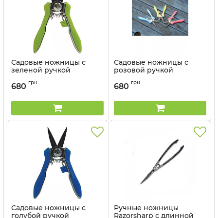
Садовые ножницы с
Садовые ножницы с
зеленой ручкой
розовой ручкой
Spear&Jackson
Spear&Jackson
грн
грн
680
680
Артикул:
56418G
Артикул:
56418Р
Садовые ножницы с
Ручные ножницы
голубой ручкой
Razorsharp с длинной