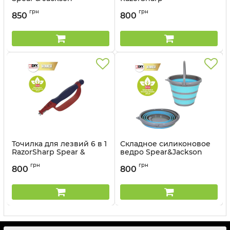
Spear&Jackson
Артикул:
4731SL
грн
грн
850
800
Артикул:
4056KEW
Точилка для лезвий 6 в 1
Складное силиконовое
RazorSharp Spear &
ведро Spear&Jackson
Jackson
грн
грн
800
800
Артикул:
4056BS