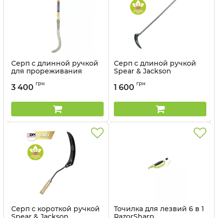
Серп с длинной ручкой
Серп с длиной ручкой
для прореживания
Spear & Jackson
Spear & Jackson
Артикул:
4752SS
грн
грн
3 400
1 600
Артикул:
SJ2100615
Серп с короткой ручкой
Точилка для лезвий 6 в 1
Spear & Jackson
RazorSharp