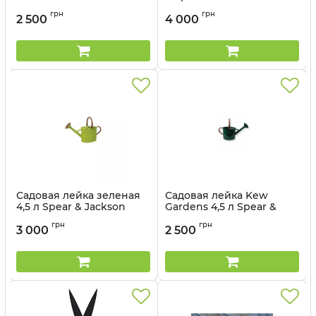
Артикул:
PHAUG
Артикул:
9LWC382KEW
грн
грн
2 500
4 000
Садовая лейка зеленая
Садовая лейка Kew
4,5 л Spear & Jackson
Gardens 4,5 л Spear &
Jackson
Артикул:
45LWC382KEW
грн
грн
3 000
2 500
Артикул:
45LWCKEW