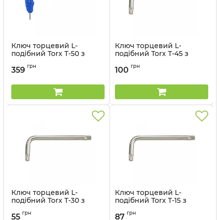
Ключ торцевий L-
Ключ торцевий L-
подібний Torx Т-50 з
подібний Torx Т-45 з
отвором довгий
отвором (уп. 10)
грн
грн
359
100
Артикул:
116350R
Артикул:
114745R
Ключ торцевий L-
Ключ торцевий L-
подібний Torx Т-30 з
подібний Torx Т-15 з
отвором (уп. 20)
отвором (уп. 20)
грн
грн
55
87
Артикул:
114730R
Артикул:
114715R