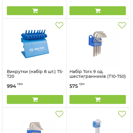
Артикул:
21309PR
Артикул:
4932480979
Викрутки (набір 8 шт.) Т5-
Набір Torx 9 од.
Т20
шестигранників (Т10-Т50)
Г-подібних
Артикул:
23308PR
грн
грн
994
575
Артикул:
20309PR