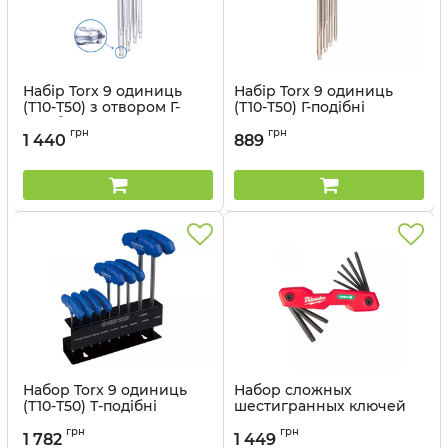
Набір Torx 9 одиниць
Набір Torx 9 одиниць
(Т10-Т50) з отвором Г-
(Т10-Т50) Г-подібні
подібні подовжені в
подовжені в холдері
грн
грн
холдері
1 440
889
Артикул:
20319PR
Артикул:
204B29PR
Набор Torx 9 одиниць
Набор сложных
(Т10-Т50) Т-подібні
шестигранных ключей
подовжені (уп.9) на
Torx, 8 шт. Milwaukee
грн
грн
металевій пвдставці
4932480979
1 782
1 449