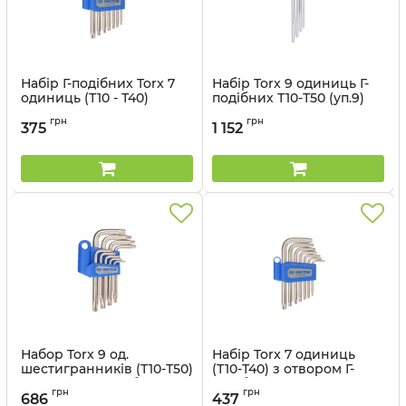
Набір Г-подібних Torx 7
Набір Torx 9 одиниць Г-
одиниць (Т10 - Т40)
подібних Т10-Т50 (уп.9)
Артикул:
20307PR
Артикул:
203A19PR
грн
грн
375
1 152
Набор Torx 9 од.
Набір Torx 7 одиниць
шестигранників (Т10-Т50)
(Т10-Т40) з отвором Г-
з отвором Г-подібних
подібних (уп.18)
грн
грн
686
437
Артикул:
20409PR
Артикул:
20407PR