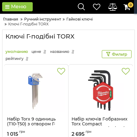
0
Меню
Главная
Ручний інструмент
Гайкові ключі
Ключі Г-подібні TORX
Ключі Г-подібні TORX
умолчанию
цене
названию
Фильтр
рейтингу
Набір Torx 9 одиниць
Набір ключів Г-образних
(Т10-Т50) з отвором Г-
Torx Compact
подібні подовжені (уп.8)
MILWAUKEE, (T8/T9/T10/
грн
грн
в холдері
T15/ T20/T25 /T27/T30/T40)
1 015
2 695