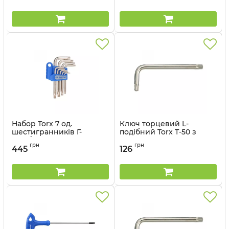
Набор Torx 7 од.
Ключ торцевий L-
шестигранників Г-
подібний Torx Т-50 з
подібних KINGTONY
отвором
грн
грн
20409PR90
445
126
Артикул:
114750R
Артикул:
20409PR90