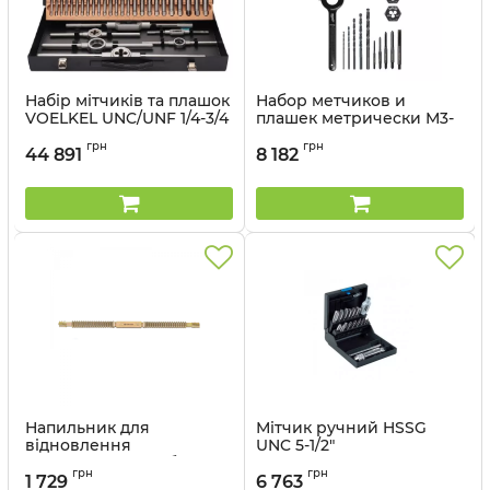
Набір мітчиків та плашок
Набор метчиков и
VOELKEL UNC/UNF 1/4-3/4
плашек метрически М3-
HSS-G 56 предметів
М7 17 предметов
грн
грн
VÖLKEL
MILWAUKEE
44 891
8 182
Артикул:
48066_vl
Артикул:
4932498720
Напильник для
Мітчик ручний HSSG
відновлення
UNC 5-1/2"
зовнішнього різьблення
Артикул:
47033_vl
грн
грн
(0,8-3,0) KING TONY
1 729
6 763