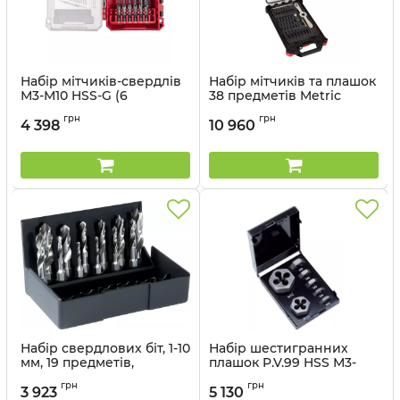
Набір мітчиків-свердлів
Набір мітчиків та плашок
М3-М10 HSS-G (6
38 предметів Metric
предметів) MILWAUKEE,
MILWAUKEE PACKOUT,
грн
грн
пластиковий кейс
пластиковий кейс
4 398
10 960
Артикул:
4932498267
Артикул:
4932498721
Набір свердлових біт, 1-10
Набір шестигранних
мм, 19 предметів,
плашок P.V.99 HSS М3-
пластиковий кейс
М12, 7 предметів,
грн
грн
VOLKEL
металевий кейс
3 923
5 130