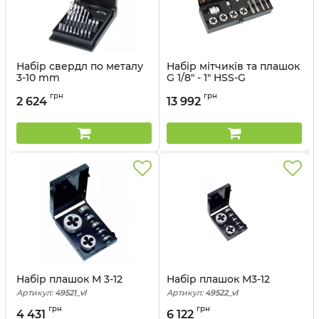
Набір свердл по металу
Набір мітчиків та плашок
3-10 mm
G 1/8" - 1" HSS-G
Артикул:
67424_vl
Артикул:
48647_vl
грн
грн
2 624
13 992
Набір плашок М 3-12
Набір плашок М3-12
Артикул:
49521_vl
Артикул:
49522_vl
грн
грн
4 431
6 122