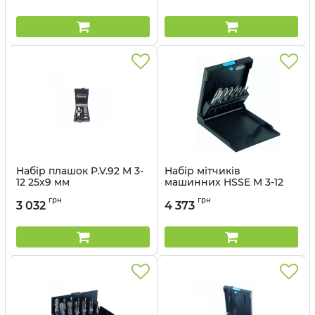
Набір плашок P.V.92 M 3-
Набір мітчиків
12 25х9 мм
машинних HSSE M 3-12
Артикул:
49525_vl
Артикул:
47815_vl
грн
грн
3 032
4 373