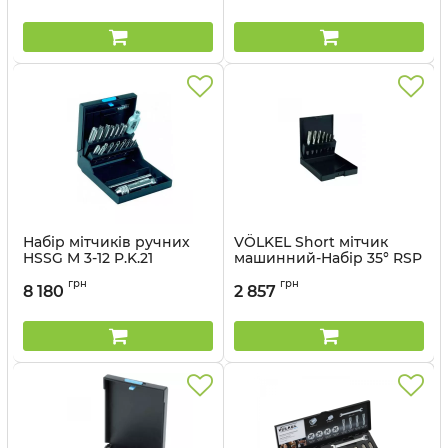
Артикул:
75RF09M
Набір мітчиків ручних
VÖLKEL Short мітчик
HSSG M 3-12 P.K.21
машинний-Набір 35° RSP
M 3-12 ISO 529 HSS-G
Артикул:
47055_vl
грн
грн
8 180
2 857
Артикул:
80700_vl