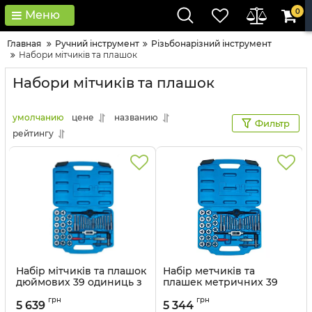
0
Меню
Главная
Ручний інструмент
Різьбонарізний інструмент
Набори мітчиків та плашок
Набори мітчиків та плашок
умолчанию
цене
названию
Фильтр
рейтингу
Набір мітчиків та плашок
Набір метчиків та
дюймових 39 одиниць з
плашек метричних 39
принаддям в
одиниць М3-М12 з
грн
грн
пластиковому кейсі
принаддям в
5 639
5 344