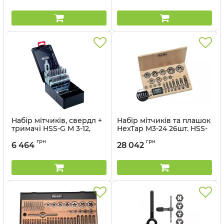
Артикул:
67100_vl
Артикул:
49520_vl
Набір мітчиків, свердл +
Набір мітчиків та плашок
тримачі HSS-G М 3-12,
HexTap M3-24 26шт. HSS-
металевий кейс
G VOLKEL, дерев'яний
грн
грн
кейс
6 464
28 042
Артикул:
49511_vl
Артикул:
48622_vl