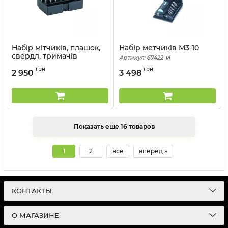
Набір мітчиків, плашок,
Набір метчиків М3-10
свердл, тримачів
Артикул:
67422_vl
Артикул:
67020_vl
грн
грн
2 950
3 498
Показать еще 16 товаров
1
2
все
вперёд »
КОНТАКТЫ
О МАГАЗИНЕ