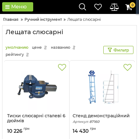
0
Меню
Главная
Ручний інструмент
Лещата слюсарні
Лещата слюсарні
умолчанию
цене
названию
Фильтр
рейтингу
Тиски слюсарні сталеві 6
Стенд демонстраційний
дюймів
Артикул:
87160
Артикул:
9TZ11-06
грн
грн
10 226
14 430