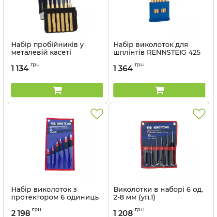
Набір пробійників у
Набір виколоток для
металевій касеті
шплінтів RENNSTEIG 425
RENNSTEIG, 424 130 0
170
грн
грн
1 134
1 364
Артикул:
9R 424 130 0
Артикул:
9R 425 170 0
Набір виколоток з
Виколотки в наборі 6 од.
протектором 6 одиниць
2-8 мм (уп.1)
Артикул:
1006GPN
Артикул:
1006PR
грн
грн
2 198
1 208