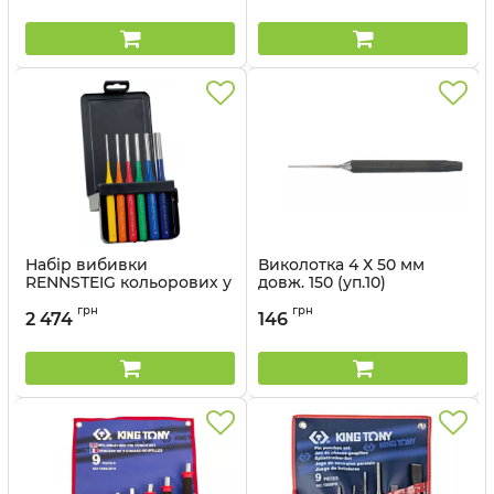
Набір вибивки
Виколотка 4 Х 50 мм
RENNSTEIG кольорових у
довж. 150 (уп.10)
пластиковій касеті, 6
Артикул:
76404-06
грн
грн
предметів (3-10мм)
2 474
146
Артикул:
9R 425 530 6 RC