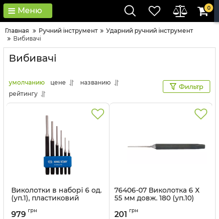
0
Меню
Главная
Ручний інструмент
Ударний ручний інструмент
Вибивачі
Вибивачі
умолчанию
цене
названию
Фильтр
рейтингу
Виколотки в наборі 6 од.
76406-07 Виколотка 6 Х
(уп.1), пластиковий
55 мм довж. 180 (уп.10)
тримач
Артикул:
76406-07
грн
грн
979
201
Артикул:
1006APR