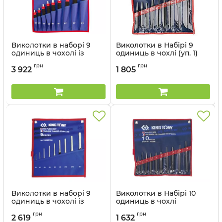
Виколотки в наборі 9
Виколотки в Набірі 9
одиниць в чохолі із
одиниць в чохлі (уп. 1)
терилену (уп. 1)
Артикул:
1009PR01
грн
грн
3 922
1 805
Артикул:
1009GPN
Виколотки в наборі 9
Виколотки в Набірі 10
одиниць в чохолі із
одиниць в чохлі
терилену (уп. 1) KING
(виколотки, керни,
грн
грн
TONY
бородки) (блістер) (уп.1)
2 619
1 632