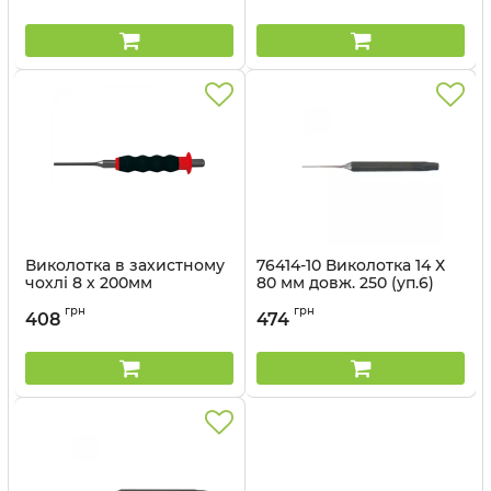
Виколотка в захистному
76414-10 Виколотка 14 Х
чохлі 8 х 200мм
80 мм довж. 250 (уп.6)
Артикул:
76408-88G
Артикул:
76414-10
грн
грн
408
474