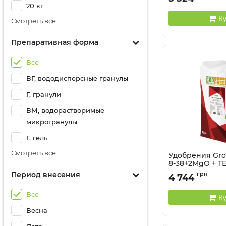
Артикул:
32041324
20 кг
Ку
Смотреть все
Препаративная форма
Все
ВГ, вододисперсные гранулы
Г, гранули
ВМ, водорастворимые
микрогранулы
Г, гель
Смотреть все
Удобрения Gro
8-38+2MgO + ТЕ 
Артикул:
32041320
Период внесения
грн
4 744
Все
Ку
Весна