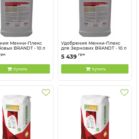
ния Менни-Плекс
Удобрения Менни-Плекс
бовых BRANDT - 10 л
для Зернових BRANDT - 10 л
3203086
Артикул:
3203085
грн
грн
5 439
Купить
Купить