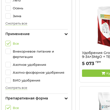
Лето
Осень
Зима
Смотреть все
Применение
Все
Внекорневое питание и
Удобрения Gro
9-34+3MgO + TE 
фертигация
Артикул:
32041317
грн
5 073
Азотное удобрения
Азотно-фосфорное удобрения
Ку
БИО удобрения
Смотреть все
Препаративная форма
Все