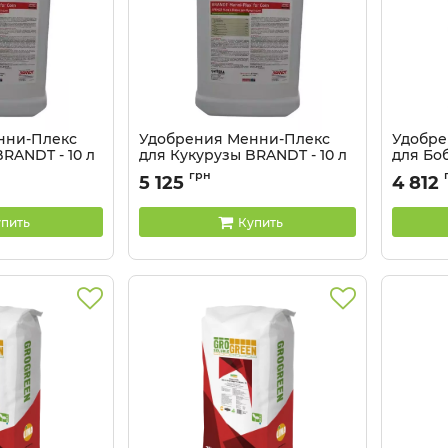
нни-Плекс
Удобрения Менни-Плекс
Удобре
RANDT - 10 л
для Кукурузы BRANDT - 10 л
для Бо
Артикул:
3203087
Артикул:
грн
5 125
4 812
пить
Купить