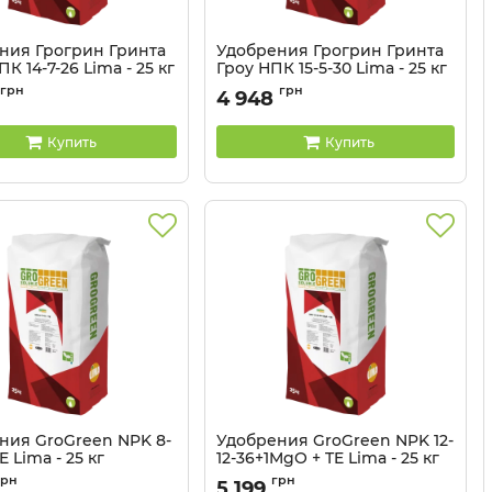
ния Грогрин Гринта
Удобрения Грогрин Гринта
К 14-7-26 Lima - 25 кг
Гроу НПК 15-5-30 Lima - 25 кг
32041326
Артикул:
32041325
грн
грн
4 948
Купить
Купить
ния GroGreen NPK 8-
Удобрения GroGreen NPK 12-
TE Lima - 25 кг
12-36+1MgO + TE Lima - 25 кг
32041322
Артикул:
32041321
грн
грн
5 199