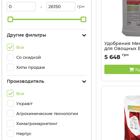
-
грн
Другие фильтры
Удобрения Ме
Все
для Овощных B
Артикул:
3203088
грн
5 648
Со скидкой
Хиты продаж
Ку
Производитель
Все
Укравіт
Агрохимические технологии
Химагромаркетинг
Нертус