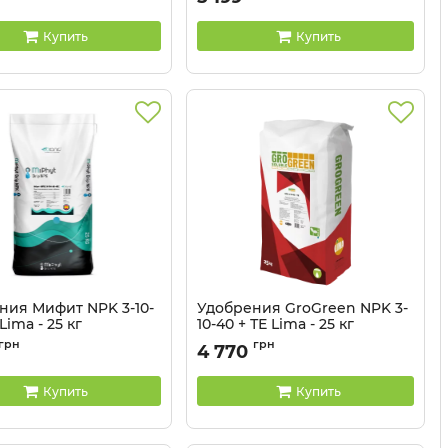
Купить
Купить
ния Мифит NPK 3-10-
Удобрения GroGreen NPK 3-
Lima - 25 кг
10-40 + ТЕ Lima - 25 кг
Артикул:
32041318
грн
грн
4 770
Купить
Купить