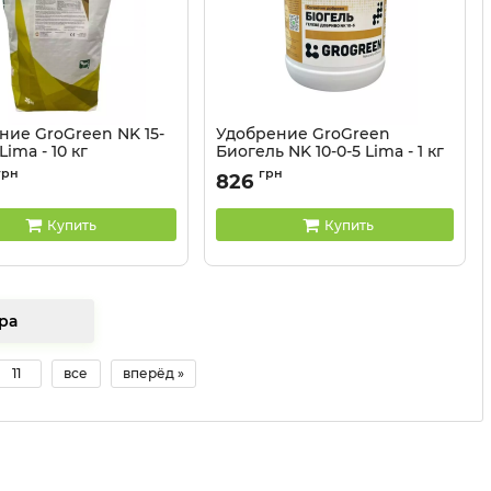
ние GroGreen NK 15-
Удобрение GroGreen
Lima - 10 кг
Биогель NK 10-0-5 Lima - 1 кг
32041379
Артикул:
32041380
грн
грн
826
Купить
Купить
 товара
11
все
вперёд »