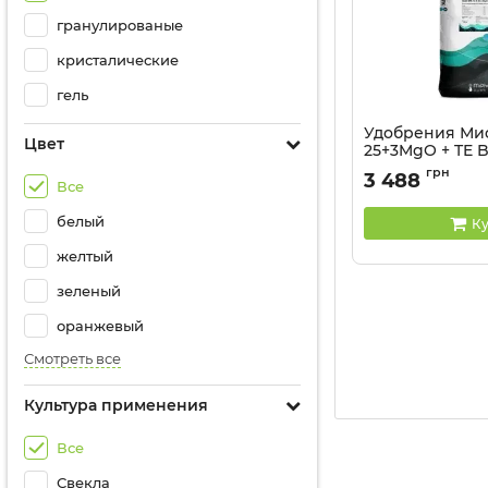
гранулированые
кристалические
гель
Удобрения Миф
Цвет
25+3MgO + TE Bi
грн
3 488
Все
белый
Ку
желтый
зеленый
оранжевый
Смотреть все
Культура применения
Все
Свекла