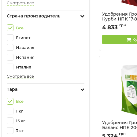
Смотреть все
Удобрения Гро
Страна производитель
Курби НПК 17-8-
кг
грн
4 833
Все
Артикул:
32041328
Египет
Ку
Израиль
Испания
Италия
Смотреть все
Тара
Все
1 кг
15 кг
Удобрения Гро
Баланс НПК 20-
3 кг
25 кг
грн
5 324