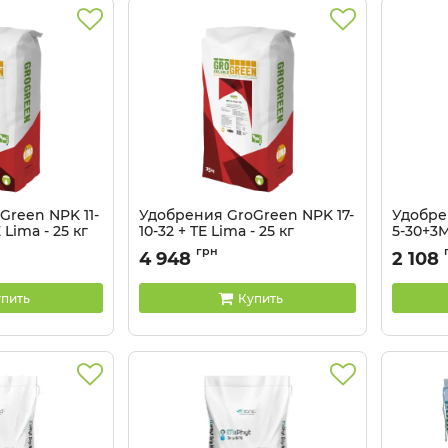
Green NPK 11-
Удобрения GroGreen NPK 17-
Удобре
Lima - 25 кг
10-32 + TE Lima - 25 кг
5-30+3M
Артикул:
32041316
Артикул:
грн
4 948
2 108
пить
Купить