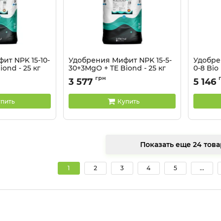
ит NPK 15-10-
Удобрения Мифит NPK 15-5-
Удобре
ond - 25 кг
30+3MgO + TE Biond - 25 кг
0-8 Bio 
Артикул:
грн
3 577
5 146
пить
Купить
Показать еще 24
1
2
3
4
5
...