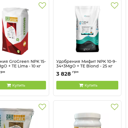
ния GroGreen NPK 15-
Удобрения Мифит NPK 10-9-
gO + TE Lima - 10 кг
34+3MgO + TE Biond - 25 кг
32041315
грн
грн
3 828
Купить
Купить