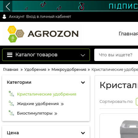
Аккаунт
Вход в личный кабинет
Главна
Каталог товаров
Главная
Удобрения
Микроудобрения
Кристалические удобр
Категории
Кристал
Кристалические удобрения
Сортировать по:
Жидкие удобрения
Биостимуляторы
Цена