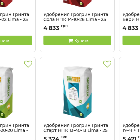
грин Гринта
Удобрения Грогрин Гринта
Удобре
22 Lima - 25
Сола НПК 14-10-26 Lima - 25
Бери НП
кг
Артикул:
грн
4 833
4 833
Артикул:
32041327
пить
Купить
грин Гринта
Удобрения Грогрин Гринта
Удобре
20-20 Lima -
Старт НПК 13-40-13 Lima - 25
17-41 + 
кг
Артикул:
грн
5 324
5 471