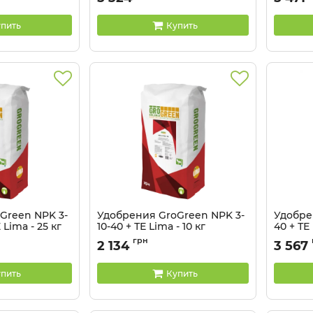
Артикул:
32041323
пить
Купить
Green NPK 3-
Удобрения GroGreen NPK 3-
Удобре
Lima - 25 кг
10-40 + ТЕ Lima - 10 кг
40 + ТЕ 
Артикул:
32041319
грн
2 134
3 567
пить
Купить