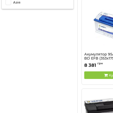
Азія
Акумулятор 95
BD EFB (353х175
EN850
грн
8 381
Артикул:
595 500 08
Ку