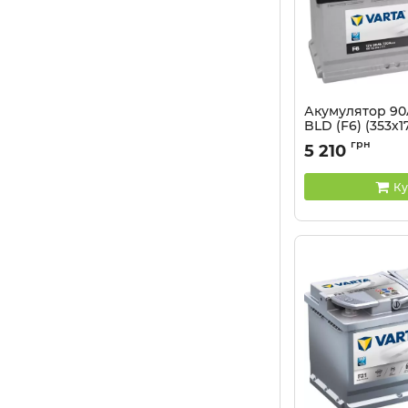
Акумулятор 90
BLD (F6) (353х17
EN720
грн
5 210
Артикул:
5237111
Ку