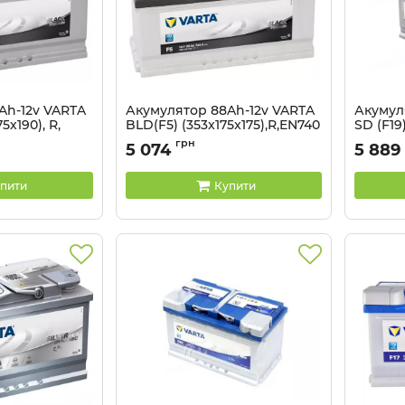
Ah-12v VARTA
Акумулятор 88Ah-12v VARTA
Акумул
5х190), R,
BLD(F5) (353x175x175),R,EN740
SD (F19)
EN800
Артикул:
588 403 074
грн
5 074
5 889
Артикул:
пити
Купити