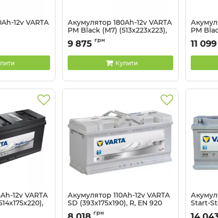
0Ah-12v VARTA
Акумулятор 180Ah-12v VARTA
Акумул
PM Black (M7) (513x223x223),
PM Blac
олярність
полярність пряма (4), EN1100
полярні
грн
9 875
11 099
N1000
EN1400
Артикул:
5237292177
Артикул:
пити
Купити
5Ah-12v VARTA
Акумулятор 110Ah-12v VARTA
Акумул
514х175х220),
SD (393x175x190), R, EN 920
Start-S
отна (3) L,
(394х17
Артикул:
5237301323
грн
8 018
14 04