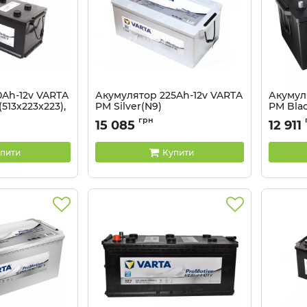
0Ah-12v VARTA
Акумулятор 225Ah-12v VARTA
Акумул
(513x223x223),
PM Silver(N9)
PM Blac
ма (4), EN1200
(518x276x242),полярність
полярні
грн
15 085
12 911
зворотна (3),EN1150
EN1150
0
Артикул:
5237100
Артикул:
пити
Купити