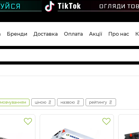
а
Бренди
Доставка
Оплата
Акції
Про нас
К
амовчуванням
ціною
назвою
рейтингу