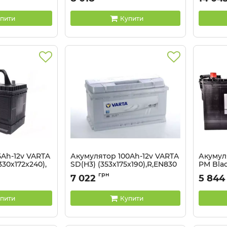
Артикул:
0
пити
Купити
5Ah-12v VARTA
Акумулятор 100Ah-12v VARTA
Акумул
330х172х240),
SD(H3) (353x175x190),R,EN830
PM Bla
 по центру
(413x17
Артикул:
523727
грн
7 022
5 844
0
Артикул:
пити
Купити