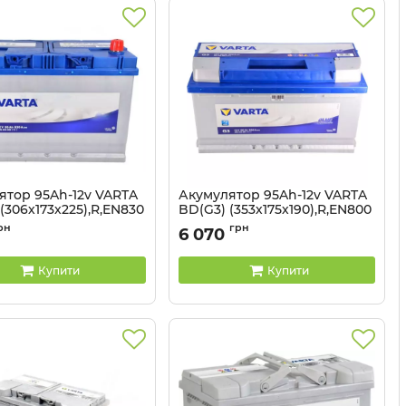
ятор 95Ah-12v VARTA
Акумулятор 95Ah-12v VARTA
(306х173х225),R,EN830
BD(G3) (353х175х190),R,EN800
Артикул:
523798
рн
грн
6 070
523797
Купити
Купити