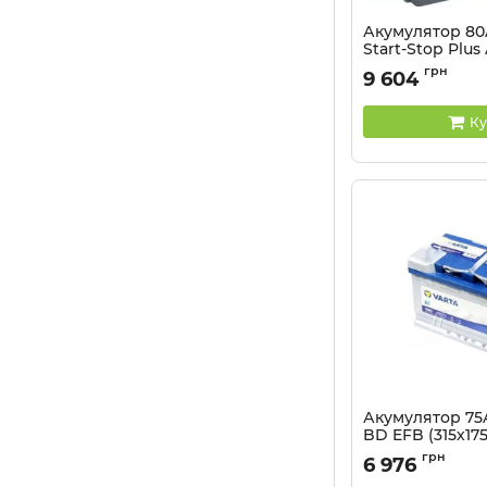
Акумулятор 80
Start-Stop Plu
(315х175х190), R
грн
9 604
Артикул:
580 901 08
Ку
Акумулятор 75
BD EFB (315х175х
EN730
грн
6 976
Артикул:
5237123681