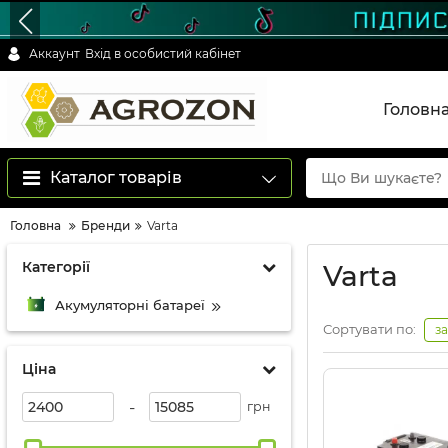
Аккаунт
Вхід в особистий кабінет
Головн
Каталог товарів
Головна
Бренди
Varta
Категорії
Varta
Акумуляторні батареї
Сортувати по:
з
Ціна
-
грн