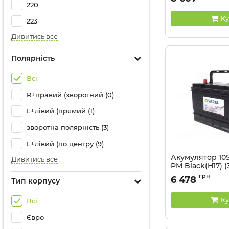
EN1000
220
Артикул:
635 052 10
Ку
223
Дивитись все
Полярність
Всі
R+правий (зворотний (0)
L+лівий (прямий (1)
зворотна полярність (3)
L+лівий (по центру (9)
Акумулятор 10
Дивитись все
PM Black(H17) (
L,EN800 клеми
грн
6 478
Тип корпусу
Артикул:
605 102 08
Ку
Всі
Євро