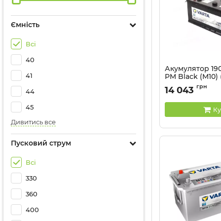
Ємність
Всі
40
Акумулятор 19
41
PM Black (M10) 
полярність пря
грн
14 043
44
Артикул:
690 033 12
45
Ку
Дивитись все
Пусковий струм
Всі
330
360
400