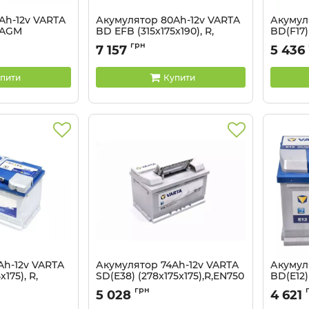
Ah-12v VARTA
Акумулятор 80Ah-12v VARTA
Акумул
s AGM
BD EFB (315х175х190), R,
BD(F17)
, EN 800
EN800
Артикул:
грн
7 157
5 436
0
Артикул:
52371236814
пити
Купити
Ah-12v VARTA
Акумулятор 74Ah-12v VARTA
Акумул
175), R,
SD(E38) (278x175x175),R,EN750
BD(E12)
Артикул:
574 402 075
Артикул:
грн
5 028
4 621
3