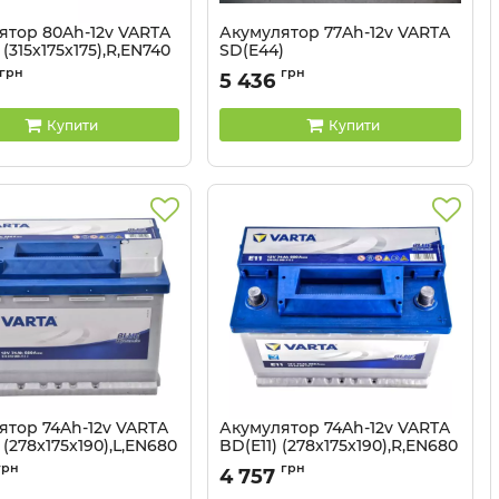
ятор 80Ah-12v VARTA
Акумулятор 77Ah-12v VARTA
 (315х175х175),R,EN740
SD(E44)
(278х175х190),R,EN780
5237292178
грн
грн
5 436
Артикул:
5237171
Купити
Купити
ятор 74Ah-12v VARTA
Акумулятор 74Ah-12v VARTA
 (278x175x190),L,EN680
BD(E11) (278x175x190),R,EN680
574 013 068
Артикул:
574 012 068
грн
грн
4 757