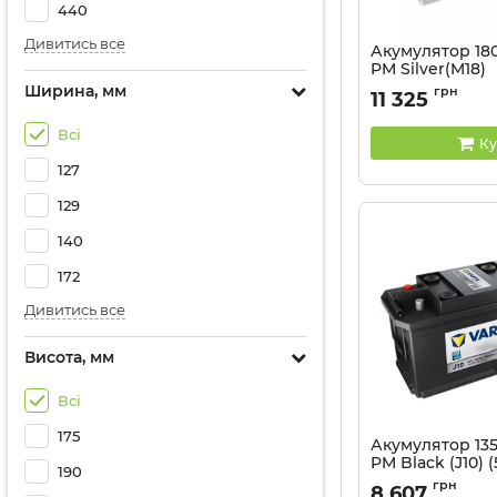
440
Дивитись все
Акумулятор 18
PM Silver(M18)
(513x223x223),п
Ширина, мм
грн
11 325
зворотна (3),E
Артикул:
523792
Всі
Ку
127
129
140
172
Дивитись все
Висота, мм
Всі
175
Акумулятор 13
PM Black (J10) (
190
полярність звор
грн
8 607