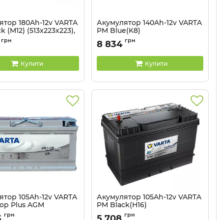
ятор 180Ah-12v VARTA
Акумулятор 140Ah-12v VARTA
k (M12) (513х223х223),
PM Blue(K8)
сть зворотна (3),
(513x189x223),полярність
грн
грн
8 834
зворотна (3),EN800
680 011 140
Артикул:
640 400 080
Купити
Купити
ятор 105Ah-12v VARTA
Акумулятор 105Ah-12v VARTA
top Plus AGM
PM Black(H16)
5х190), R, EN 950
(330x172x240),L,EN800 клеми
грн
грн
3
5 708