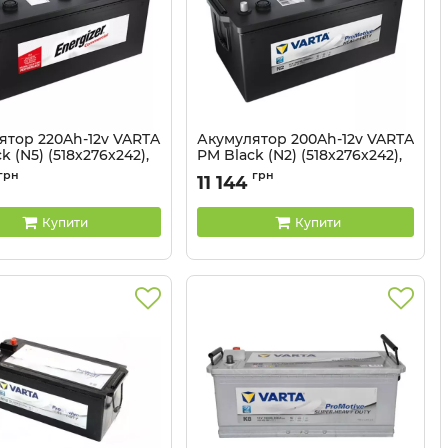
ятор 220Ah-12v VARTA
Акумулятор 200Ah-12v VARTA
k (N5) (518х276х242),
PM Black (N2) (518х276х242),
сть зворотна (3),
полярність зворотна (3),
грн
грн
11 144
EN1050
5237248
Артикул:
5237102
Купити
Купити