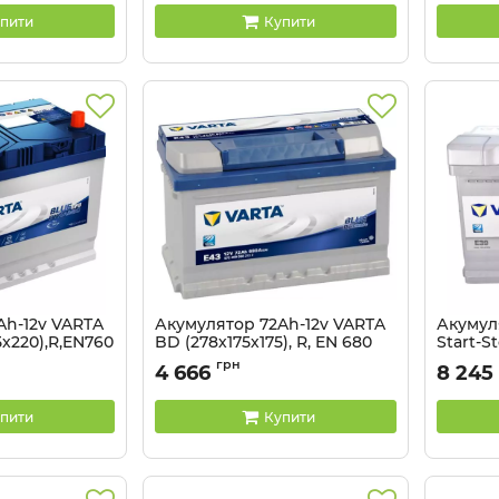
пити
Купити
Ah-12v VARTA
Акумулятор 72Ah-12v VARTA
Акумул
5х220),R,EN760
BD (278х175х175), R, EN 680
Start-S
(278х17
Артикул:
5237301203
грн
4 666
8 245
6
Артикул:
пити
Купити