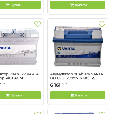
Купити
Купити
ятор 70Ah-12v VARTA
Акумулятор 70Ah-12v VARTA
top Plus AGM
BD EFB (278х175х190), R,
5х190), R, EN 760
EN760
грн
грн
6 161
570 901 076
Артикул:
52371236811
Купити
Купити