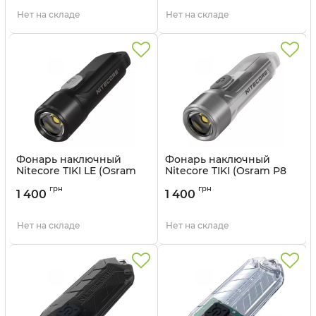
Артикул:
6-1385_GITD_blue_С
Артикул:
6-1385_GITD_С
Нет на складе
Нет на складе
Фонарь наключный
Фонарь наключный
Nitecore TIKI LE (Osram
Nitecore TIKI (Osram P8
P8 + Red + Blue LED, 300
LED + UV, 300 люмен, 7
грн
грн
люмен, 7 режимов, USB-
режимов, USB-С),
1 400
1 400
С), черный
прозрачный
Артикул:
6-1385_LE_С
Артикул:
6-1385_С
Нет на складе
Нет на складе