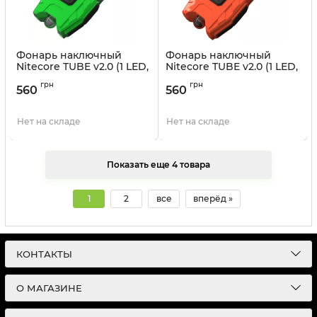
Фонарь наключный
Фонарь наключный
Nitecore TUBE v2.0 (1 LED,
Nitecore TUBE v2.0 (1 LED,
55 люмен, 2 режима,
55 люмен, 2 режима,
грн
грн
USB), зеленый
USB), гиацинт
560
560
Артикул:
6-1147_V2_green
Артикул:
6-1147_V2_jacinth
Нет на складе
Нет на складе
Показать еще 4 товара
1
2
все
вперёд »
КОНТАКТЫ
О МАГАЗИНЕ