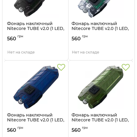
Фонарь наключный
Фонарь наключный
Nitecore TUBE v2.0 (1 LED,
Nitecore TUBE v2.0 (1 LED,
55 люмен, 2 режима,
55 люмен, 2 режима,
грн
грн
USB), черный
USB), прозрачный
560
560
Артикул:
6-1147_V2_black
Артикул:
6-1147_V2_transpar
Нет на складе
Нет на складе
Фонарь наключный
Фонарь наключный
Nitecore TUBE v2.0 (1 LED,
Nitecore TUBE v2.0 (1 LED,
55 люмен, 2 режима,
55 люмен, 2 режима,
грн
грн
USB), синий
USB), оливковый
560
560
Артикул:
6-1147_V2_blue
Артикул:
6-1147_V2_olive