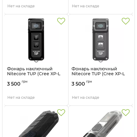
Нет на складе
Нет на складе
Фонарь наключный
Фонарь наключный
Nitecore TUP (Cree XP-L
Nitecore TUP (Cree XP-L
HD V6, 1000 люмен, 5
HD V6, 1000 люмен, 5
грн
грн
режимов, USB), черный
режимов, USB), серый
3 500
3 500
Артикул:
6-1344_black
Артикул:
6-1344_grey
Нет на складе
Нет на складе