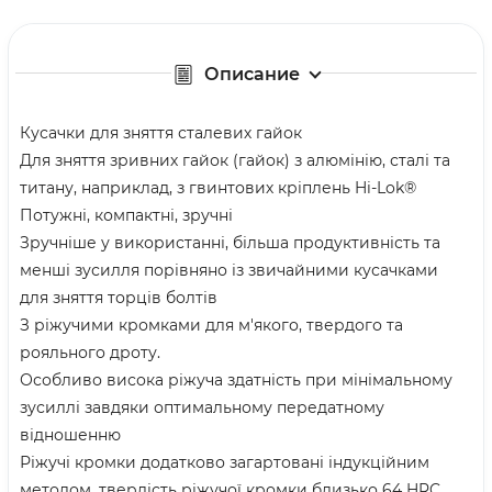
Описание
Кусачки для зняття сталевих гайок
Для зняття зривних гайок (гайок) з алюмінію, сталі та
титану, наприклад, з гвинтових кріплень Hi-Lok®
Потужні, компактні, зручні
Зручніше у використанні, більша продуктивність та
менші зусилля порівняно із звичайними кусачками
для зняття торців болтів
З ріжучими кромками для м'якого, твердого та
рояльного дроту.
Особливо висока ріжуча здатність при мінімальному
зусиллі завдяки оптимальному передатному
відношенню
Ріжучі кромки додатково загартовані індукційним
методом, твердість ріжучої кромки близько 64 HRC