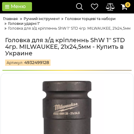
0
Меню
Главная
Ручний інструмент
Гoлoвки тopцeві тa нaбopи
Головки ударні 1"
Головка для з/д кріпленнь ShW 1'' STD 4гр. MILWAUKEE, 21х24,5мм
Головка для з/д кріпленнь ShW 1'' STD
4гр. MILWAUKEE, 21х24,5мм - Купить в
Украине
4932499128
Артикул: