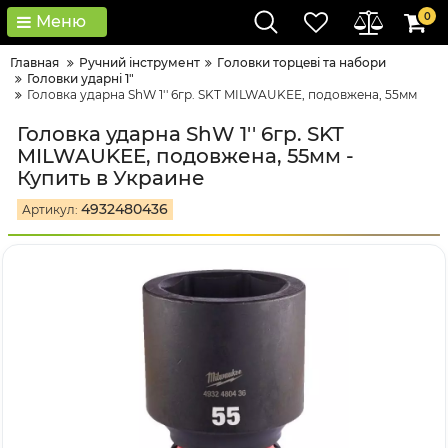
0
Меню
Главная
Ручний інструмент
Гoлoвки тopцeві тa нaбopи
Головки ударні 1"
Головка ударна ShW 1'' 6гр. SKT MILWAUKEE, подовжена, 55мм
Головка ударна ShW 1'' 6гр. SKT
MILWAUKEE, подовжена, 55мм -
Купить в Украине
4932480436
Артикул: