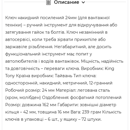
Описание
Ключ накидний посилений 24мм (для вантажної
техніки) – ручний інструмент для відкручування або
затягування гайок та болтів. Ключ незамінний в
автосервісі, коли треба зірвати прикипіле або
заржавіле різьблення. Негабаритний, але досить
функціональний інструмент має попит у
автолюбителів і водіїв вантажівок. Міцність, надійність
та довговічність – переваги ключа. Виробник: King
Tony Країна виробник: Тайвань Тип ключа:
односторонній, накидний, метричний, 12-гранний
Робочий розмір: 24 мм Матеріал: легована сталь
(хром, молібден) Оздоблення: фосфатний потоплений
Розмір: довжина 162 мм Габарити: зовнішні діаметр
кільця – 42 мм, товщина 16 мм Вага: 239 грам Кількість
ключів в упаковці – 6 шт., у ящику – 72 штуки.