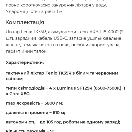
повне короткочасне занурення ліхтаря у воду.
Удароміцність на рівні 1 м.
Комплектація
Ліхтар Fenix TK35R, акумулятори Fenix ARB-L18-4000 (2
шт), зарядний кабель USB-C, запасне ущільнювальне
кільце, темляк, чохол на пояс, посібник користувача,
гарантійний талон.
Характеристики:
тактичний ліхтар Fenix TK35R з білим та червоним
світлом;
типи світлодіодів – 4 х Luminus SFT25R (6500-7500К), 1
х Cree XEG;
max яскравість – 5800 лм;
дальність променя – 610 м;
автономність – до 105 год роботи на одному заряді;
кількість режимів – 9;