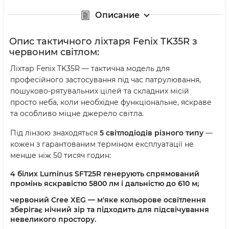
Описание
Опис тактичного ліхтаря Fenix TK35R з
червоним світлом:
Ліхтар Fenix TK35R — тактична модель для
професійного застосування під час патрулювання,
пошуково-рятувальних цілей та складних місій
просто неба, коли необхідне функціональне, яскраве
та особливо міцне джерело світла.
Під лінзою знаходяться
5 світлодіодів різного типу
—
кожен з гарантованим терміном експлуатації не
менше ніж 50 тисяч годин:
4 білих Luminus SFT25R
генерують спрямований
промінь яскравістю 5800 лм і дальністю до 610 м;
червоний Cree XEG
— м'яке кольорове освітлення
зберігає нічний зір та підходить для підсвічування
невеликого простору.