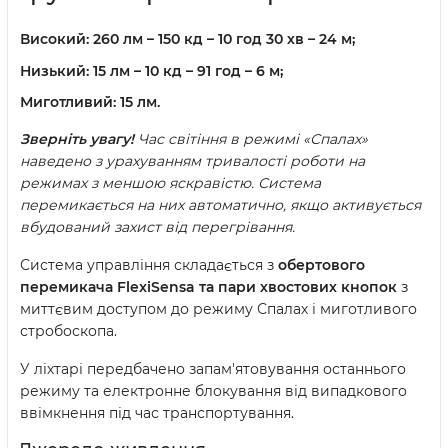
Високий:
260 лм – 150 кд – 10 год 30 хв – 24 м;
Низький:
15 лм – 10 кд – 91 год – 6 м;
Миготливий:
15 лм.
Зверніть увагу!
Час світіння в режимі «Спалах»
наведено з урахуванням тривалості роботи на
режимах з меншою яскравістю. Система
перемикається на них автоматично, якщо активується
вбудований захист від перегрівання.
Система управління складається з
обертового
перемикача FlexiSensa та пари хвостових кнопок
з
миттєвим доступом до режиму Спалах і миготливого
стробоскопа.
У ліхтарі передбачено запам'ятовування останнього
режиму та електронне блокування від випадкового
ввімкнення під час транспортування.