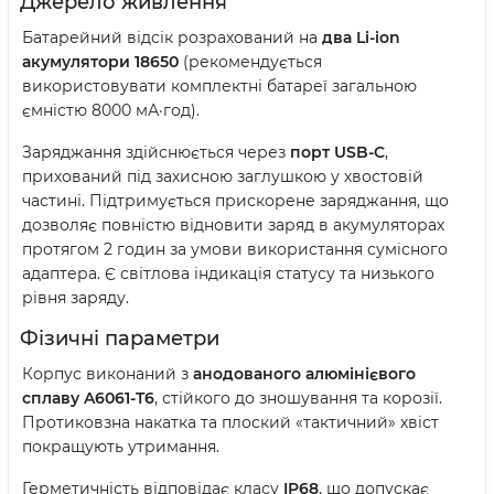
Джерело живлення
Батарейний відсік розрахований на
два Li-ion
акумулятори 18650
(рекомендується
використовувати комплектні батареї загальною
ємністю 8000 мА·год).
Заряджання здійснюється через
порт USB-C
,
прихований під захисною заглушкою у хвостовій
частині. Підтримується прискорене заряджання, що
дозволяє повністю відновити заряд в акумуляторах
протягом 2 годин за умови використання сумісного
адаптера. Є світлова індикація статусу та низького
рівня заряду.
Фізичні параметри
Корпус виконаний з
анодованого алюмінієвого
сплаву A6061-T6
, стійкого до зношування та корозії.
Протиковзна накатка та плоский «тактичний» хвіст
покращують утримання.
Герметичність відповідає класу
IP68
, що допускає