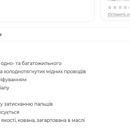
Оставить о
ы
, одно- та багатожильного
та холоднотягнутих мідних проводів
шліфуванням
іалу
у затисканню пальців
ксується
якості, кована, загартована в маслі