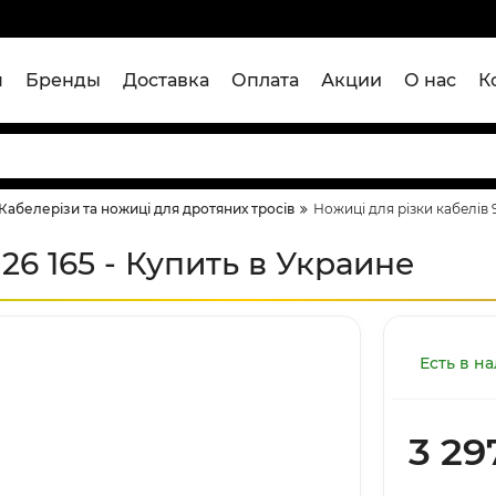
я
Бренды
Доставка
Оплата
Акции
О нас
К
Кабелерізи та ножиці для дротяних тросів
Ножиці для різки кабелів 9
26 165 - Купить в Украине
Есть в н
3 29