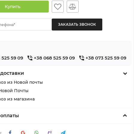
Купить
лефона*
 525 59 09
+38 068 525 59 09
+38 073 525 59 09
 доставки
оз из Новой почты
Новой Почты
оз из магазина
 оплаты
: