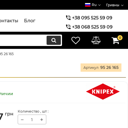
Ru
Гривны
+38 095 525 59 09
онтакты
Блог
+38 068 525 59 09
+38 073 525 59 09
0
5 26 165
95 26 165
Артикул:
аличии
Количество
, шт
:
7
грн
−
+