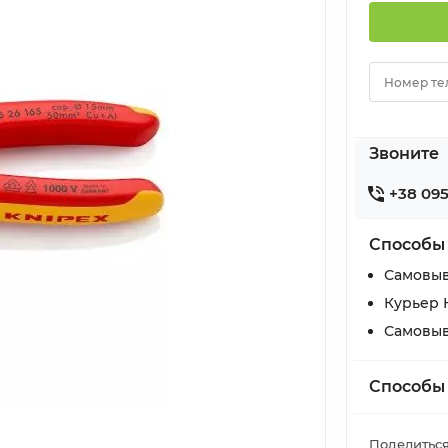
Номер те
Звоните
+38 095
Способы
Самовыв
Курьер 
Самовыв
Способы
Поделиться