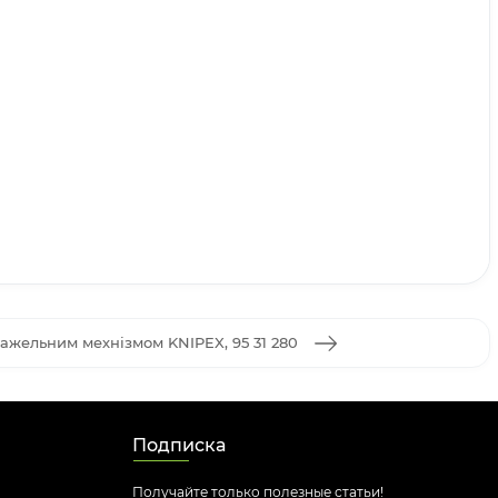
важельним мехнізмом KNIPEX, 95 31 280
Подписка
Получайте только полезные статьи!