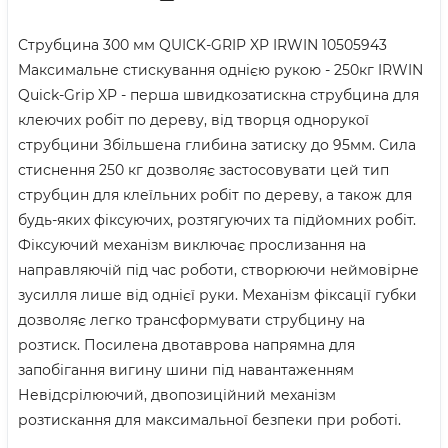
Струбцина 300 мм QUICK-GRIP XP IRWIN 10505943
Максимальне стискування однією рукою - 250кг IRWIN
Quick-Grip XP - перша швидкозатискна струбцина для
клеючих робіт по дереву, від творця однорукої
струбцини Збільшена глибина затиску до 95мм. Cила
стиснення 250 кг дозволяє застосовувати цей тип
струбцин для клеїльних робіт по дереву, а також для
будь-яких фіксуючих, розтягуючих та підйомних робіт.
Фіксуючий механізм виключає прослизання на
направляючій під час роботи, створюючи неймовірне
зусилля лише від однієї руки. Механізм фіксації губки
дозволяє легко трансформувати струбцину на
розтиск. Посилена двотаврова напрямна для
запобігання вигину шини під навантаженням
Невідсрілюючий, двопозиційний механізм
розтискання для максимальної безпеки при роботі.