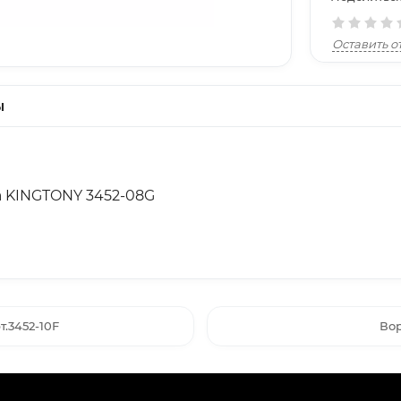
Оставить о
ы
а KINGTONY 3452-08G
т.3452-10F
Вор