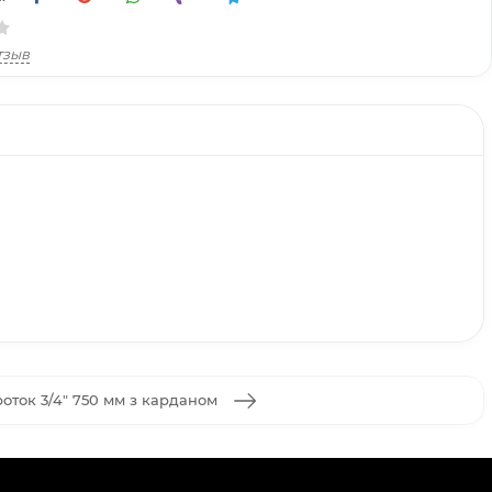
тзыв
оток 3/4" 750 мм з карданом