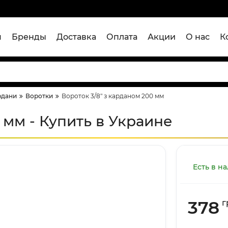
я
Бренды
Доставка
Оплата
Акции
О нас
К
рдани
Воротки
Вороток 3/8" з карданом 200 мм
 мм - Купить в Украине
Есть в н
378
г