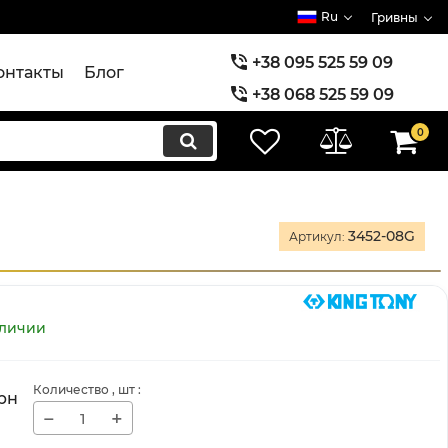
Ru
Гривны
+38 095 525 59 09
онтакты
Блог
+38 068 525 59 09
+38 073 525 59 09
0
3452-08G
Артикул:
аличии
Количество
, шт
:
рн
−
+