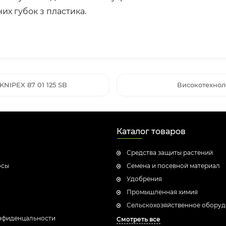
них губок з пластика.
KNIPEX 87 01 125 SB
Високотехноло
Каталог товаров
Средства защиты растений
осы
Семена и посевной материал
Удобрения
Промышленная химия
Сельскохозяйственное обору
нфиденцальности
Смотреть все