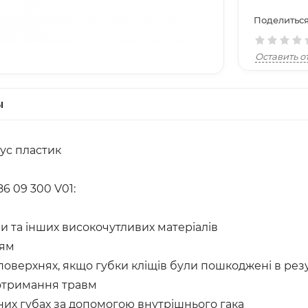
Поделиться
Оставить о
ы
пус пластик
6 09 300 V01:
и та інших високочутливих матеріалів
ням
оверхнях, якщо губки кліщів були пошкоджені в рез
 отримання травм
тних губах за допомогою внутрішнього гака