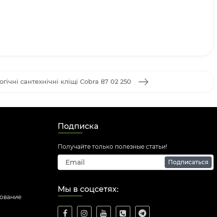
гічні сантехнічні кліщі Cobra 87 02 250
Подписка
Получайте только полезные статьи!
Подписаться
Мы в соцсетях:
дование