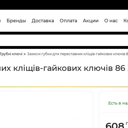
я
Бренды
Доставка
Оплата
Акции
О нас
К
Трубні ключі
Захисні губки для переставних кліщів-гайкових ключів 8
их кліщів-гайкових ключів 86 X
Есть в н
608