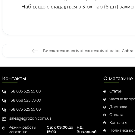
Набір, що складається з 3-ох пар (6 шт) захис
Високотехнологічні сантехнічні кліщі Cobra 
Контакты
О магазине
+38 095 525 59 09
Статьи
Частые вопр
+38 068 525 59 09
Доставка
+38 073 525 59 09
Оплата
sales@agrozon.com.ua
Контакты
Режим работы
СБ: с 09:00 до
НД:
Политика ко
магазина:
15:00
Выходной