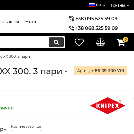
Ru
Гривны
+38 095 525 59 09
онтакты
Блог
+38 068 525 59 09
+38 073 525 59 09
0
6 XX 300, 3 пари
X 300, 3 пари -
86 09 300 V01
Артикул:
аличии
Количество
, шт
:
грн