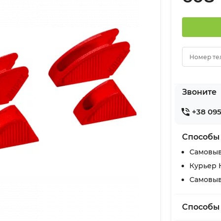
Номер те
Звоните
+38 095
Способы
Самовыв
Курьер 
Самовыв
Способы