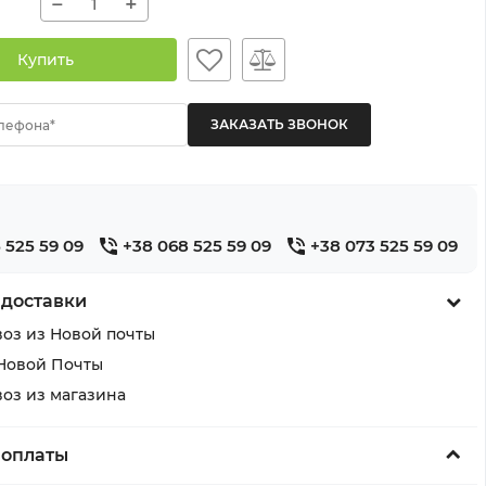
−
+
Купить
лефона*
 525 59 09
+38 068 525 59 09
+38 073 525 59 09
 доставки
оз из Новой почты
Новой Почты
оз из магазина
 оплаты