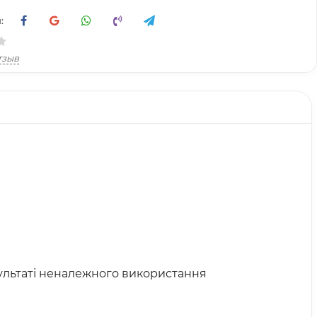
:
тзыв
ультаті неналежного використання